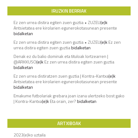
IRUZKIN BERRIAK
Ez zen urrea distira egiten zuen guztia • ZUZEU
(e)k
Antsietatea ere kirolarien egunerokotasunean presente
bidalketan
Ez zen urrea distira egiten zuen guztia • ZUZEU
(e)k
Ez zen
urrea distira egiten zuen guztia
bidalketan
Denak ez du balio dominak eta tituloak lortzearren |
@ARKKUSO
(e)k
Ez zen urrea distira egiten zuen guztia
bidalketan
Ez zen urrea distiratzen zuen guztia | Kontra-Kantxa
(e)k
Antsietatea ere kirolarien egunerokotasunean presente
bidalketan
Emakume futbolariak grebara joan izana ulertzeko bost gako
| Kontra-Kantxa
(e)k
Eta orain, zer?
bidalketan
ARTXIBOAK
2023(e)ko uztaila