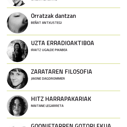
Orratzak dantzan
BEÑAT ANTXUSTEGI
UZTA ERRADIOAKTIBOA
IRAITZ UGALDE PIKABEA
ZARATAREN FILOSOFIA
JAIONE DAGDROMMER
HITZ HARRAPAKARIAK
MAITANE LEGARRETA
GOONIETARREN GOTORLEKUA