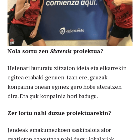
Nola sortu zen
Sixtersis
proiektua?
Helenari bururatu zitzaion ideia eta elkarrekin
egitea erabaki genuen. Izan ere, gauzak
konpainia onean eginez gero hobe ateratzen
dira. Eta guk konpainia hori badugu.
Zer lortu nahi duzue proiektuarekin?
Jendeak emakumezkoen saskibaloia alor
guztietan ezagutzea nahi dugu: jokalariak