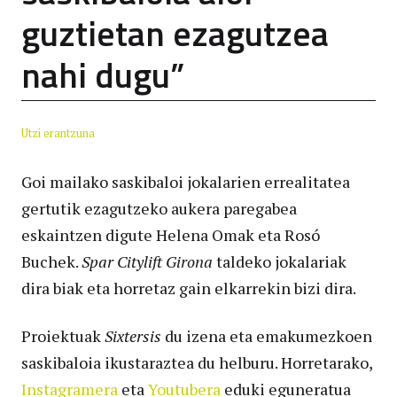
guztietan ezagutzea
nahi dugu”
Utzi erantzuna
Goi mailako saskibaloi jokalarien errealitatea
gertutik ezagutzeko aukera paregabea
eskaintzen digute Helena Omak eta Rosó
Buchek.
Spar Citylift Girona
taldeko jokalariak
dira biak eta horretaz gain elkarrekin bizi dira.
Proiektuak
Sixtersis
du izena eta emakumezkoen
saskibaloia ikustaraztea du helburu. Horretarako,
Instagramera
eta
Youtubera
eduki eguneratua