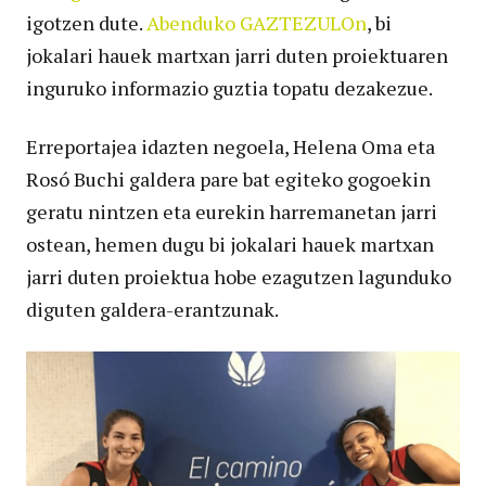
igotzen dute.
Abenduko GAZTEZULOn
, bi
jokalari hauek martxan jarri duten proiektuaren
inguruko informazio guztia topatu dezakezue.
Erreportajea idazten negoela, Helena Oma eta
Rosó Buchi galdera pare bat egiteko gogoekin
geratu nintzen eta eurekin harremanetan jarri
ostean, hemen dugu bi jokalari hauek martxan
jarri duten proiektua hobe ezagutzen lagunduko
diguten galdera-erantzunak.