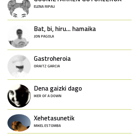
ELENA RIPAU
Bat, bi, hiru... hamaika
JON PAGOLA
Gastroheroia
ORAITZ GARCIA
Dena gaizki dago
IKER OF A DOWN
Xehetasunetik
MIKEL ESTOMBA