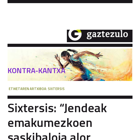
KONTRA-KANTXA
ETIKETAREN ARTXIBOA:
SIXTERSIS
Sixtersis: “Jendeak
emakumezkoen
saskibaloia alor