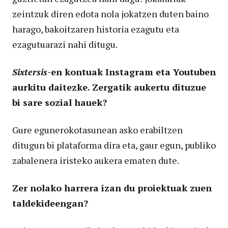
zeintzuk diren edota nola jokatzen duten baino
harago, bakoitzaren historia ezagutu eta
ezagutuarazi nahi ditugu.
Sixtersis
-en kontuak Instagram eta Youtuben
aurkitu daitezke. Zergatik aukertu dituzue
bi sare sozial hauek?
Gure egunerokotasunean asko erabiltzen
ditugun bi plataforma dira eta, gaur egun, publiko
zabalenera iristeko aukera ematen dute.
Zer nolako harrera izan du proiektuak zuen
taldekideengan?