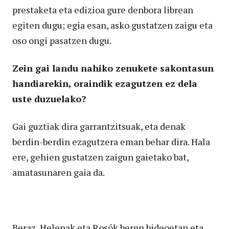
prestaketa eta edizioa gure denbora librean
egiten dugu; egia esan, asko gustatzen zaigu eta
oso ongi pasatzen dugu.
Zein gai landu nahiko zenukete sakontasun
handiarekin, oraindik ezagutzen ez dela
uste duzuelako?
Gai guztiak dira garrantzitsuak, eta denak
berdin-berdin ezagutzera eman behar dira. Hala
ere, gehien gustatzen zaigun gaietako bat,
amatasunaren gaia da.
Beraz, Helenak eta Rosók beren bideoetan eta