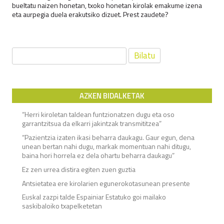
bueltatu naizen honetan, txoko honetan kirolak emakume izena
eta aurpegia duela erakutsiko dizuet. Prest zaudete?
Bilatu:
AZKEN BIDALKETAK
“Herri kiroletan taldean funtzionatzen dugu eta oso
garrantzitsua da elkarri jakintzak transmititzea”
“Pazientzia izaten ikasi beharra daukagu. Gaur egun, dena
unean bertan nahi dugu, markak momentuan nahi ditugu,
baina hori horrela ez dela ohartu beharra daukagu”
Ez zen urrea distira egiten zuen guztia
Antsietatea ere kirolarien egunerokotasunean presente
Euskal zazpi talde Espainiar Estatuko goi mailako
saskibaloiko txapelketetan