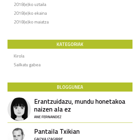
2018(e)ko uztaila
2018(e)ko ekaina
2018(e)ko maiatza
KATEGORIAK
Kirola
Sailkatu gabea
BLOGGUNEA
Erantzuidazu, mundu honetakoa
naizen ala ez
ANE FERNANDEZ
Pantaila Txikian
GAIZKA IZAGIRRE