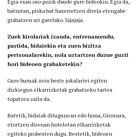
Egia esan oso pozik daude gure bideokin. Egia da,
batzutan, pixka bat haserretzen direla etengabe
grabatzen ari garelako. Jajajaja.
Zuek kirolariak izanda, entrenamendu,
partida, bidaiekin eta zuen bizitza
pertsonalarekin, nola uztartzen duzue guzti
hori bideoen grabaketekin?
Gure buruak zein beste jokalariei egiten
dizkiegun elkarrizketak grabatzeko tartea
topatzea zaila da.
Batetik, bidaiak ditugunean edo hona, Gironara,
etortzen direnan hoteletan elkarrizketak
egiteko probesten dugu. Bestetik, bideoen