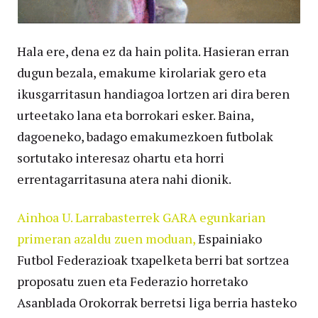
Hala ere, dena ez da hain polita. Hasieran erran
dugun bezala, emakume kirolariak gero eta
ikusgarritasun handiagoa lortzen ari dira beren
urteetako lana eta borrokari esker. Baina,
dagoeneko, badago emakumezkoen futbolak
sortutako interesaz ohartu eta horri
errentagarritasuna atera nahi dionik.
Ainhoa U. Larrabasterrek GARA egunkarian
primeran azaldu zuen moduan,
Espainiako
Futbol Federazioak txapelketa berri bat sortzea
proposatu zuen eta Federazio horretako
Asanblada Orokorrak berretsi liga berria hasteko