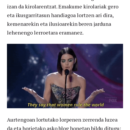
izan da kirolarentzat. Emakume kirolariak gero
eta ikusgarritasun handiagoa lortzen ari dira,
kemenarekin eta ilusioarekin beren jarduna
lehenengo lerroetara eramanez.
Aurtengoan lortutako lorpenen zerrenda luzea
da eta horietako asko blog honetan bildu ditugu: