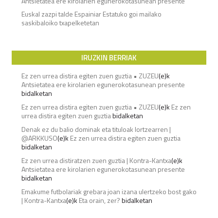
Antsietatea ere kirolarien egunerokotasunean presente
Euskal zazpi talde Espainiar Estatuko goi mailako
saskibaloiko txapelketetan
IRUZKIN BERRIAK
Ez zen urrea distira egiten zuen guztia • ZUZEU
(e)k
Antsietatea ere kirolarien egunerokotasunean presente
bidalketan
Ez zen urrea distira egiten zuen guztia • ZUZEU
(e)k
Ez zen
urrea distira egiten zuen guztia
bidalketan
Denak ez du balio dominak eta tituloak lortzearren |
@ARKKUSO
(e)k
Ez zen urrea distira egiten zuen guztia
bidalketan
Ez zen urrea distiratzen zuen guztia | Kontra-Kantxa
(e)k
Antsietatea ere kirolarien egunerokotasunean presente
bidalketan
Emakume futbolariak grebara joan izana ulertzeko bost gako
| Kontra-Kantxa
(e)k
Eta orain, zer?
bidalketan