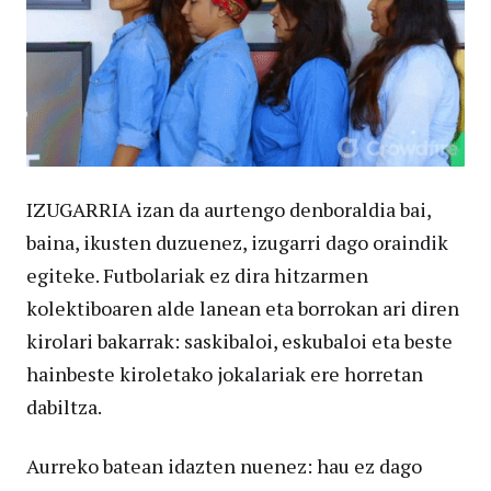
IZUGARRIA izan da aurtengo denboraldia bai,
baina, ikusten duzuenez, izugarri dago oraindik
egiteke. Futbolariak ez dira hitzarmen
kolektiboaren alde lanean eta borrokan ari diren
kirolari bakarrak: saskibaloi, eskubaloi eta beste
hainbeste kiroletako jokalariak ere horretan
dabiltza.
Aurreko batean idazten nuenez: hau ez dago