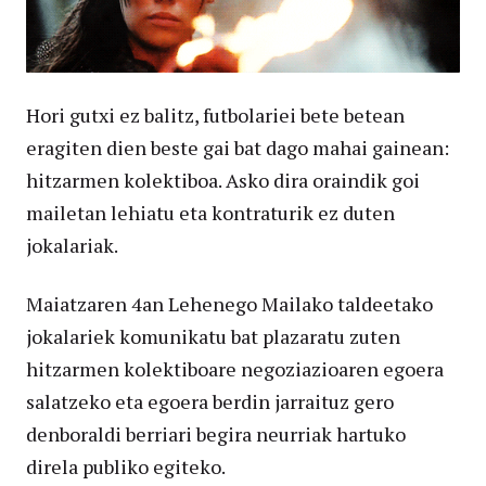
Hori gutxi ez balitz, futbolariei bete betean
eragiten dien beste gai bat dago mahai gainean:
hitzarmen kolektiboa. Asko dira oraindik goi
mailetan lehiatu eta kontraturik ez duten
jokalariak.
Maiatzaren 4an Lehenego Mailako taldeetako
jokalariek komunikatu bat plazaratu zuten
hitzarmen kolektiboare negoziazioaren egoera
salatzeko eta egoera berdin jarraituz gero
denboraldi berriari begira neurriak hartuko
direla publiko egiteko.