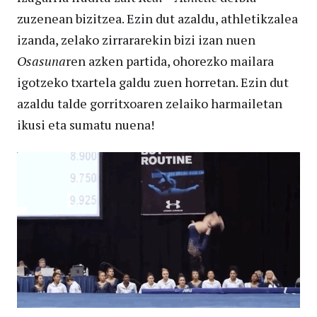
zuzenean bizitzea. Ezin dut azaldu, athletikzalea
izanda, zelako zirrararekin bizi izan nuen
Osasuna
ren azken partida, ohorezko mailara
igotzeko txartela galdu zuen horretan. Ezin dut
azaldu talde gorritxoaren zelaiko harmailetan
ikusi eta sumatu nuena!