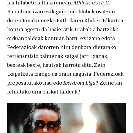
lau hilabete falta zirenean.
Athletic
eta
F.C.
Barcelona izan ezik gainerak klubek osatzen
duten Emakumezko Futbolaren Kluben Elkartea
kontra agertu da hasieratik. Erabakia hartzeko
orduan taldeak kontuan hartu ez izana edota
Federazioak datorren hiru denboraldietarako
retransmisio baimenak salgai jarri izanak,
besteak beste, hautsak harrotu ditu. Zein
txapelketa izango da orain nagusia: Federazioak
proposatutako hau edo
Iberdrola Liga
? Zeinetan
lehiatuko dira euskal taldeak?