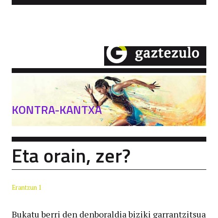
KONTRA-KANTXA
Eta orain, zer?
Erantzun 1
Bukatu berri den denboraldia biziki garrantzitsua