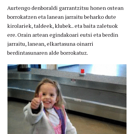
Aurtengo denboraldi garrantzitsu honen ostean
borrokatzen eta lanean jarraitu beharko dute
kirolariek, taldeek, klubek.. eta baita zaletuok
ere. Orain artean egindakoari eutsi eta berdin
jarraitu, lanean, elkartasuna oinarri
berdintasunaren alde borrokatuz.