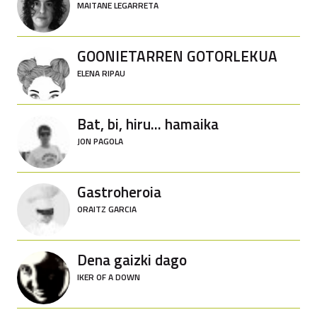
MAITANE LEGARRETA
GOONIETARREN GOTORLEKUA
ELENA RIPAU
Bat, bi, hiru... hamaika
JON PAGOLA
Gastroheroia
ORAITZ GARCIA
Dena gaizki dago
IKER OF A DOWN