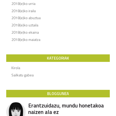
2018(e)ko urria
2018(e)ko iraila
2018(e)ko abuztua
2018(e)ko uztaila
2018(e)ko ekaina
2018(e)ko maiatza
KATEGORIAK
Kirola
Sailkatu gabea
BLOGGUNEA
Erantzuidazu, mundu honetakoa
naizen ala ez