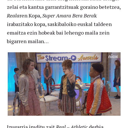
zelai eta kantxa garrantzitsuak goraino betetzea,
Reala
ren Kopa,
Super Amara Bera Bera
k
irabazitako kopa, saskibaloiko euskal taldeen
emaitza ezin hobeak bai lehengo maila zein
bigarren mailan…
Izugarria iruditu zait
Real
–
Athletic
derbia