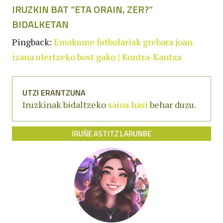
IRUZKIN BAT “
ETA ORAIN, ZER?
”
BIDALKETAN
Pingback:
Emakume futbolariak grebara joan
izana ulertzeko bost gako | Kontra-Kantxa
UTZI ERANTZUNA
Iruzkinak bidaltzeko
saioa hasi
behar duzu.
IRUÑE ASTITZ LARUNBE