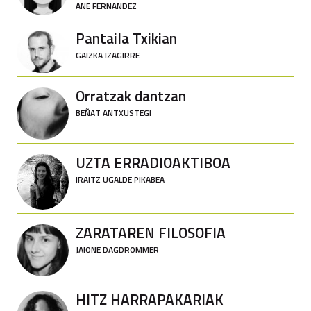
ANE FERNANDEZ
Pantaila Txikian
GAIZKA IZAGIRRE
Orratzak dantzan
BEÑAT ANTXUSTEGI
UZTA ERRADIOAKTIBOA
IRAITZ UGALDE PIKABEA
ZARATAREN FILOSOFIA
JAIONE DAGDROMMER
HITZ HARRAPAKARIAK