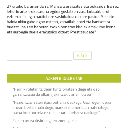
27 urteko barañaindarra. Marisaltsera izatez eta bokazioz. Barrez
lehertu arte kroketarena egitea gustatzen zait. Txikitatik kirol
ezberdinak egin baditut ere saskibaloia da nire pasioa. Sei urte
baloia ukitu gabe egon ostean, zapatilak jantzi eta kantxetara
bueltatu naizen honetan, txoko honetan kirolak emakume izena
eta aurpegia duela erakutsiko dizuet. Prest zaudete?
Bilatu:
AZKEN BIDALKETAK
“Herri kiroletan taldean funtzionatzen dugu eta oso
garrantzitsua da elkarri jakintzak transmititzea”
“Pazientzia izaten ikasi beharra daukagu. Gaur egun, dena
unean bertan nahi dugu, markak momentuan nahi ditugu,
baina hori horrela ez dela ohartu beharra daukagu”
Ez zen urrea distira egiten zuen guztia