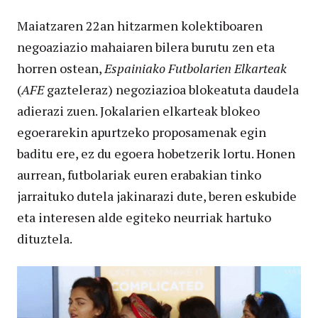
Maiatzaren 22an hitzarmen kolektiboaren
negoaziazio mahaiaren bilera burutu zen eta
horren ostean,
Espainiako Futbolarien Elkarteak
(
AFE
gazteleraz) negoziazioa blokeatuta daudela
adierazi zuen. Jokalarien elkarteak blokeo
egoerarekin apurtzeko proposamenak egin
baditu ere, ez du egoera hobetzerik lortu. Honen
aurrean, futbolariak euren erabakian tinko
jarraituko dutela jakinarazi dute, beren eskubide
eta interesen alde egiteko neurriak hartuko
dituztela.