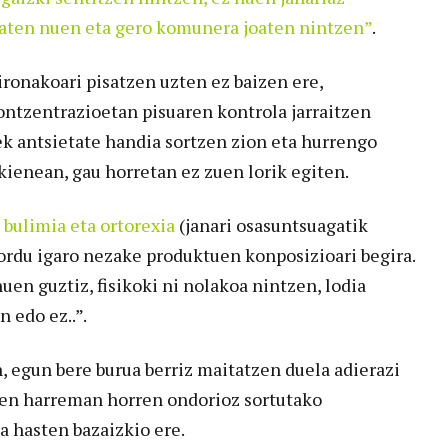
 jaten nuen eta gero komunera joaten nintzen”
.
ronakoari pisatzen uzten ez baizen ere,
ontzentrazioetan pisuaren kontrola jarraitzen
ek antsietate handia sortzen zion eta hurrengo
kienean, gau horretan ez zuen lorik egiten.
 bulimia eta ortorexia
(janari osasuntsuagatik
ordu igaro nezake produktuen konposizioari begira.
uen guztiz, fisikoki ni nolakoa nintzen, lodia
 edo ez..”.
 egun bere burua berriz maitatzen duela adierazi
duen harreman horren ondorioz sortutako
 hasten bazaizkio ere.