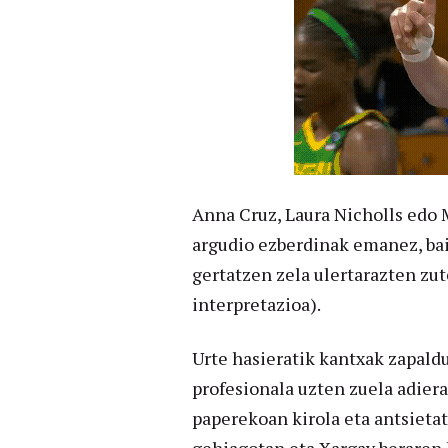
Anna Cruz, Laura Nicholls edo M
argudio ezberdinak emanez, bai
gertatzen zela ulertarazten zute
interpretazioa).
Urte hasieratik kantxak zapald
profesionala uzten zuela adier
paperekoan kirola eta antsieta