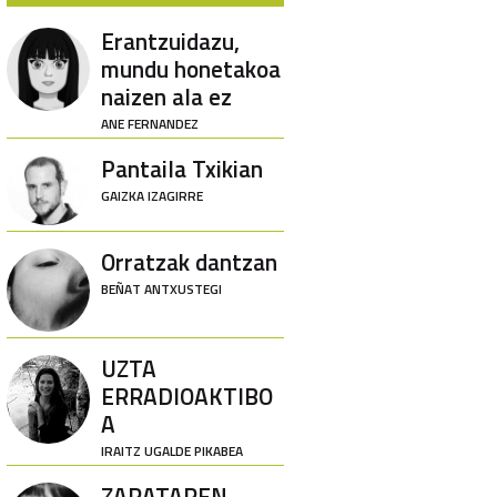
Erantzuidazu,
mundu honetakoa
naizen ala ez
ANE FERNANDEZ
Pantaila Txikian
GAIZKA IZAGIRRE
Orratzak dantzan
BEÑAT ANTXUSTEGI
UZTA
ERRADIOAKTIBO
A
IRAITZ UGALDE PIKABEA
ZARATAREN