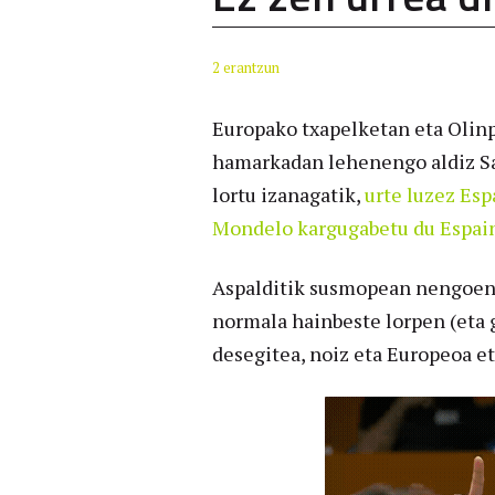
2 erantzun
Europako txapelketan eta Olinp
hamarkadan lehenengo aldiz Sa
lortu izanagatik,
urte luzez Esp
Mondelo kargugabetu du Espain
Aspalditik susmopean nengoen t
normala hainbeste lorpen (eta g
desegitea, noiz eta Europeoa e