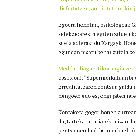
disfrutatzen, antsietatearekin
Egoera honetan, psikologoak Gi
selekzioarekin egiten zituen k
zuela adierazi du Xargayk. Hon
egunean pisatu behar zutela ze
Mediku diagnostikoa argia zen:
obsesioa): “Supermerkatuan bi 
Errealitatearen zentzua galdu n
nengoen edo ez, ongi jaten nuen
Kontaketa gogor honen aurrean,
du, tarteka janariarekin izan 
pentsamenduak buruan bueltaka