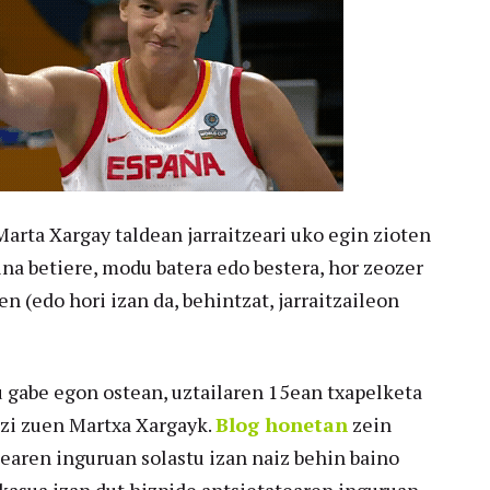
arta Xargay taldean jarraitzeari uko egin zioten
na betiere, modu batera edo bestera, hor zeozer
n (edo hori izan da, behintzat, jarraitzaileon
u gabe egon ostean, uztailaren 15ean txapelketa
azi zuen Martxa Xargayk.
Blog honetan
zein
tearen inguruan solastu izan naiz behin baino