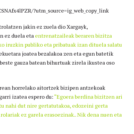
CSNAfx4lPZR/?utm_source=ig_web_copy_link
rolatzen jakin ez zuela dio Xargayk,
n ez duela eta
entrenatzaileak beraren bizitza
 iruzkin publiko eta pribatuak izan dituela salatu
lekuetara joatea bezalakoa zen eta egun batetik
beste gauza batean bihurtuak zirela ikustea oso
rean horrelako aitortzek bizipen antzekoak
arri izatea espero du:
“Egoera berdina bizitzen ari
u nahi dut nire gertatutakoa, edozeini gerta
rolariak ez garela erasoezinak.. Nik dena nuen eta