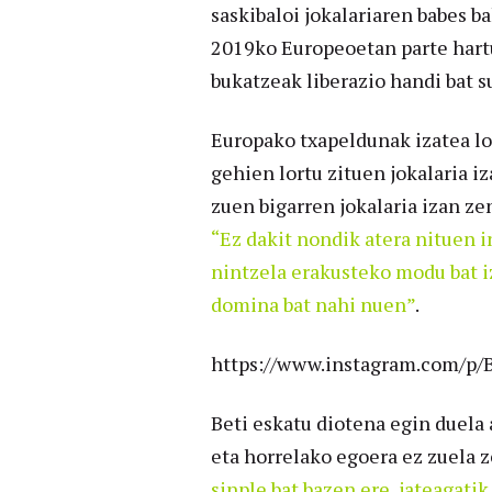
saskibaloi jokalariaren babes b
2019ko Europeoetan parte hart
bukatzeak liberazio handi bat s
Europako txapeldunak izatea lo
gehien lortu zituen jokalaria 
zuen bigarren jokalaria izan ze
“Ez dakit nondik atera nituen 
nintzela erakusteko modu bat i
domina bat nahi nuen”
.
https://www.instagram.com/p/
Beti eskatu diotena egin duela
eta horrelako egoera ez zuela 
sinple bat bazen ere, jateagati