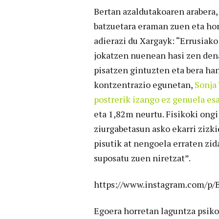
Bertan azaldutakoaren arabera,
batzuetara eraman zuen eta hori
adierazi du Xargayk: “Errusiak
jokatzen nuenean hasi zen dena
pisatzen gintuzten eta bera han
kontzentrazio egunetan,
Sonja 
postrerik izango ez genuela esa
eta 1,82m neurtu. Fisikoki ongi
ziurgabetasun asko ekarri zizk
pisutik at nengoela erraten zi
suposatu zuen niretzat”.
https://www.instagram.com/p/
Egoera horretan laguntza psiko