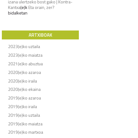
izana ulertzeko bost gako | Kontra-
Kantxa
(e)k
Eta orain, zer?
bidalketan
ARTXIBOAK
2023(e)ko uztaila
2023(e)ko maiatza
2021(e)ko abuztua
2020(e)ko azaroa
2020(e)ko iraila
2020(e)ko ekaina
2019(e)ko azaroa
2019(e)ko iraila
2019(e)ko uztaila
2019(e)ko maiatza
2019(e)ko martxoa