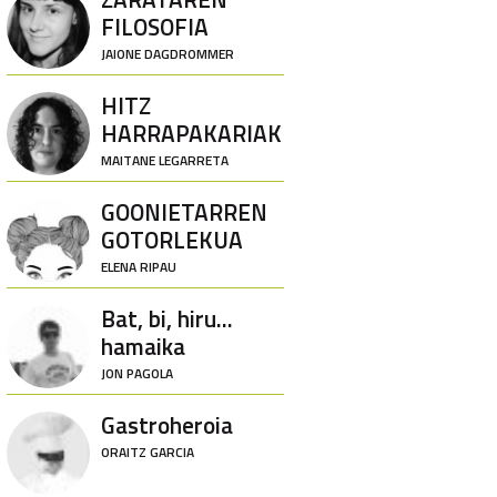
FILOSOFIA
JAIONE DAGDROMMER
HITZ
HARRAPAKARIAK
MAITANE LEGARRETA
GOONIETARREN
GOTORLEKUA
ELENA RIPAU
Bat, bi, hiru...
hamaika
JON PAGOLA
Gastroheroia
ORAITZ GARCIA