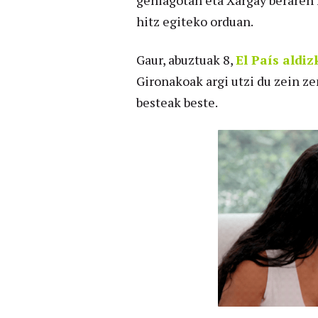
gehiagotan eta Xargay beraren 
hitz egiteko orduan.
Gaur, abuztuak 8,
El País aldi
Gironakoak argi utzi du zein z
besteak beste.