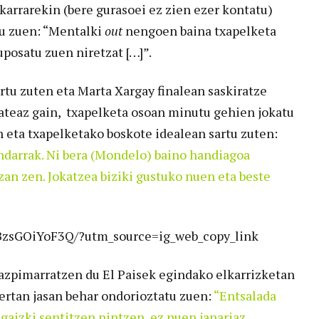
akarrarekin (bere gurasoei ez zien ezer kontatu)
u zuen: “Mentalki
out
nengoen baina txapelketa
uposatu zuen niretzat […]”.
rtu zuten eta Marta Xargay finalean saskiratze
izateaz gain, txapelketa osoan minutu gehien jokatu
n eta txapelketako boskote idealean sartu zuten:
indarrak. Ni bera (Mondelo) baino handiagoa
zan zen. Jokatzea biziki gustuko nuen eta beste
BzsGOiYoF3Q/?utm_source=ig_web_copy_link
 azpimarratzen du El Paisek egindako elkarrizketan
zertan jasan behar ondorioztatu zuen:
“Entsalada
k gaizki sentitzen nintzen, ez nuen janariaz