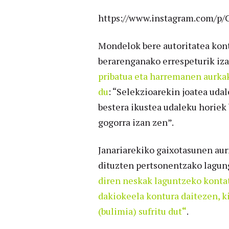
https://www.instagram.com/p/
Mondelok bere autoritatea kont
berarenganako errespeturik iza
pribatua eta harremanen aurkako
du
: “Selekzioarekin joatea uda
bestera ikustea udaleku horiek 
gogorra izan zen”.
Janariarekiko gaixotasunen aur
dituzten pertsonentzako lagung
diren neskak laguntzeko kontat
dakiokeela kontura daitezen, ki
(bulimia) sufritu dut
“
.