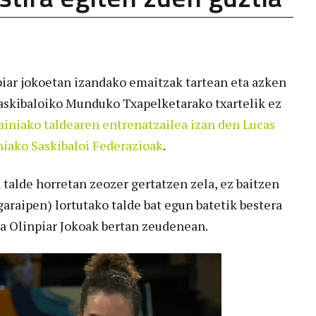
iar jokoetan izandako emaitzak tartean eta azken
skibaloiko Munduko Txapelketarako txartelik ez
ainiako taldearen entrenatzailea izan den Lucas
iako Saskibaloi Federazioak
.
alde horretan zeozer gertatzen zela, ez baitzen
araipen) lortutako talde bat egun batetik bestera
ta Olinpiar Jokoak bertan zeudenean.