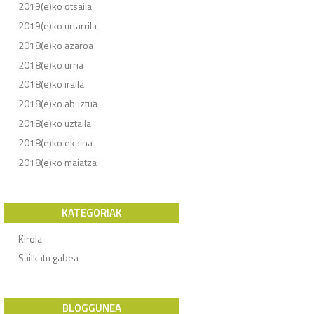
2019(e)ko otsaila
2019(e)ko urtarrila
2018(e)ko azaroa
2018(e)ko urria
2018(e)ko iraila
2018(e)ko abuztua
2018(e)ko uztaila
2018(e)ko ekaina
2018(e)ko maiatza
KATEGORIAK
Kirola
Sailkatu gabea
BLOGGUNEA