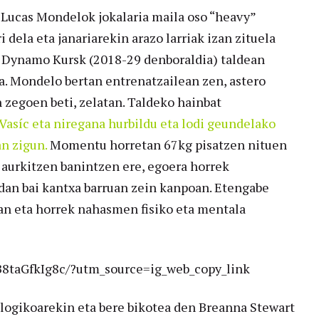
 Lucas Mondelok jokalaria maila oso “heavy”
 dela eta janariarekin arazo larriak izan zituela
o Dynamo Kursk (2018-29 denboraldia) taldean
. Mondelo bertan entrenatzailean zen, astero
 zegoen beti, zelatan. Taldeko hainbat
Vasíc eta niregana hurbildu eta lodi geundelako
n zigun.
Momentu horretan 67kg pisatzen nituen
 aurkitzen banintzen ere, egoera horrek
idan bai kantxa barruan zein kanpoan. Etengabe
dan eta horrek nahasmen fisiko eta mentala
B8taGfkIg8c/?utm_source=ig_web_copy_link
logikoarekin eta bere bikotea den Breanna Stewart