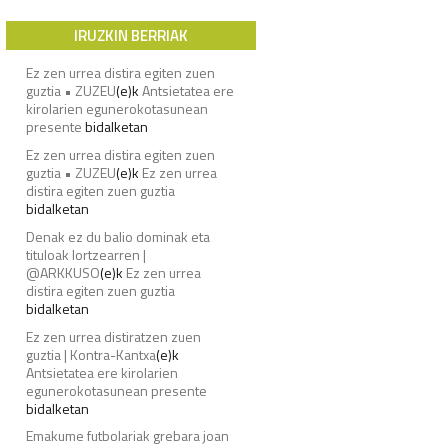
IRUZKIN BERRIAK
Ez zen urrea distira egiten zuen
guztia • ZUZEU
(e)k
Antsietatea ere
kirolarien egunerokotasunean
presente
bidalketan
Ez zen urrea distira egiten zuen
guztia • ZUZEU
(e)k
Ez zen urrea
distira egiten zuen guztia
bidalketan
Denak ez du balio dominak eta
tituloak lortzearren |
@ARKKUSO
(e)k
Ez zen urrea
distira egiten zuen guztia
bidalketan
Ez zen urrea distiratzen zuen
guztia | Kontra-Kantxa
(e)k
Antsietatea ere kirolarien
egunerokotasunean presente
bidalketan
Emakume futbolariak grebara joan