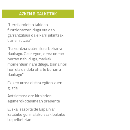
AZKEN BIDALKETAK
“Herri kiroletan taldean
funtzionatzen dugu eta oso
garrantzitsua da elkarri jakintzak
transmititzea”
“Pazientzia izaten ikasi beharra
daukagu. Gaur egun, dena unean
bertan nahi dugu, markak
momentuan nahi ditugu, baina hori
horrela ez dela ohartu beharra
daukagu”
Ez zen urrea distira egiten zuen
guztia
Antsietatea ere kirolarien
egunerokotasunean presente
Euskal zazpi talde Espainiar
Estatuko goi mailako saskibaloiko
txapelketetan