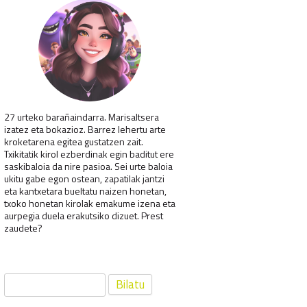
27 urteko barañaindarra. Marisaltsera
izatez eta bokazioz. Barrez lehertu arte
kroketarena egitea gustatzen zait.
Txikitatik kirol ezberdinak egin baditut ere
saskibaloia da nire pasioa. Sei urte baloia
ukitu gabe egon ostean, zapatilak jantzi
eta kantxetara bueltatu naizen honetan,
txoko honetan kirolak emakume izena eta
aurpegia duela erakutsiko dizuet. Prest
zaudete?
Bilatu: