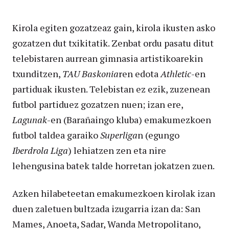
Kirola egiten gozatzeaz gain, kirola ikusten asko
gozatzen dut txikitatik. Zenbat ordu pasatu ditut
telebistaren aurrean gimnasia artistikoarekin
txunditzen,
TAU Baskonia
ren edota
Athletic
-en
partiduak ikusten. Telebistan ez ezik, zuzenean
futbol partiduez gozatzen nuen; izan ere,
Lagunak
-en (Barañaingo kluba) emakumezkoen
futbol taldea garaiko
Superliga
n (egungo
Iberdrola
Liga
) lehiatzen zen eta nire
lehengusina batek talde horretan jokatzen zuen.
Azken hilabeteetan emakumezkoen kirolak izan
duen zaletuen bultzada izugarria izan da: San
Mames, Anoeta, Sadar, Wanda Metropolitano,