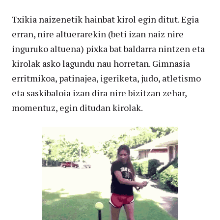
Txikia naizenetik hainbat kirol egin ditut. Egia
erran, nire altuerarekin (beti izan naiz nire
inguruko altuena) pixka bat baldarra nintzen eta
kirolak asko lagundu nau horretan. Gimnasia
erritmikoa, patinajea, igeriketa, judo, atletismo
eta saskibaloia izan dira nire bizitzan zehar,
momentuz, egin ditudan kirolak.