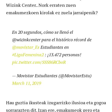
Wizink Center.. Nork erraten zuen
emakumezkoen kirolak ez zuela jarraipenik?
En 20 segundos, cómo se llenó el
@wizinkcenter para el histórico récord de
@movistar_Es
Estudiantes en
#LigaFemenina2
: ¡13.472 personas!
pic.twitter.com/SSS86RCboR
— Movistar Estudiantes (@MovistarEstu)
March 11, 2019
Hau guztia ikusteak izugarrizko ilusioa eta gogoa
sorrarazten dit. Izan ere, emakumeok gero eta