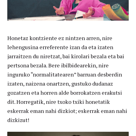
Honetaz kontziente ez nintzen arren, nire
lehengusina erreferente izan da eta izaten
jarraitzen du niretzat, bai kirolari bezala eta bai
pertsona bezala. Bere ibilbidearekin, nire
inguruko “normalitatearen” barruan desberdin
izaten, naizena onartzen, gustuko dudanaz
gozatzen eta horren alde borrokatzen erakutsi
dit. Horregatik, nire txoko txiki honetatik
eskerrak eman nahi dizkiot; eskerrak eman nahi
dizkizut!