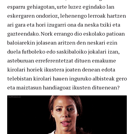
esparru gehiagotan, urte luzez egindako lan
eskergaren ondorioz, lehenengo lerroak hartzen
ari gara eta hori izugarri ona da neska txiki eta
gazteendako. Nork errango dio eskolako patioan
baloiarekin jolasean aritzen den neskari ezin
duela futboleko edo saskibaloiko jokalari izan,
asteburuan erreferentetzat dituen emakume
kirolari horiek ikustera joaten denean edota
telebistan kirolari hauen inguruko albisteak gero
eta maiztasun handiagoaz ikusten dituenean?