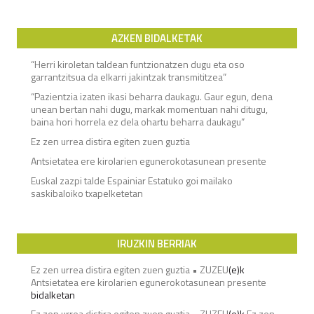
AZKEN BIDALKETAK
“Herri kiroletan taldean funtzionatzen dugu eta oso
garrantzitsua da elkarri jakintzak transmititzea”
“Pazientzia izaten ikasi beharra daukagu. Gaur egun, dena
unean bertan nahi dugu, markak momentuan nahi ditugu,
baina hori horrela ez dela ohartu beharra daukagu”
Ez zen urrea distira egiten zuen guztia
Antsietatea ere kirolarien egunerokotasunean presente
Euskal zazpi talde Espainiar Estatuko goi mailako
saskibaloiko txapelketetan
IRUZKIN BERRIAK
Ez zen urrea distira egiten zuen guztia • ZUZEU
(e)k
Antsietatea ere kirolarien egunerokotasunean presente
bidalketan
Ez zen urrea distira egiten zuen guztia • ZUZEU
(e)k
Ez zen