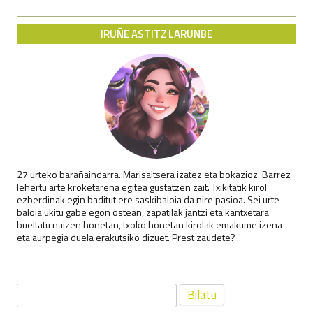
IRUÑE ASTITZ LARUNBE
27 urteko barañaindarra. Marisaltsera izatez eta bokazioz. Barrez
lehertu arte kroketarena egitea gustatzen zait. Txikitatik kirol
ezberdinak egin baditut ere saskibaloia da nire pasioa. Sei urte
baloia ukitu gabe egon ostean, zapatilak jantzi eta kantxetara
bueltatu naizen honetan, txoko honetan kirolak emakume izena
eta aurpegia duela erakutsiko dizuet. Prest zaudete?
Bilatu: