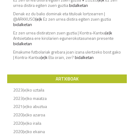
urrea distira egiten zuen guztia
bidalketan
Denak ez du balio dominak eta tituloak lortzearren |
@ARKKUSO
(e)k
Ez zen urrea distira egiten zuen guztia
bidalketan
Ez zen urrea distiratzen zuen guztia | Kontra-Kantxa
(e)k
Antsietatea ere kirolarien egunerokotasunean presente
bidalketan
Emakume futbolariak grebara joan izana ulertzeko bost gako
| Kontra-Kantxa
(e)k
Eta orain, zer?
bidalketan
ARTXIBOAK
2023(e)ko uztaila
2023(e)ko maiatza
2021(e)ko abuztua
2020(e)ko azaroa
2020(e)ko iraila
2020(e)ko ekaina