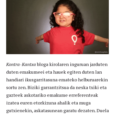
Kontra-Kantxa
bloga kirolaren inguruan jarduten
duten emakumeei eta hauek egiten duten lan
handiari ikusgarritasuna emateko helburuarekin
sortu zen. Biziki garrantzitsua da neska txiki eta
gazteek askotariko emakume erreferenteak
izatea euren etorkizuna ahalik eta muga
gutxienekin, askatasunean garatu dezaten. Duela