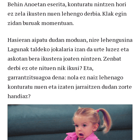
Behin Anoetan eserita, konturatu nintzen hori
ez zela ikusten nuen lehengo derbia. Klak egin
zidan buruak momentuan.
Hasieran aipatu dudan moduan, nire lehengusina
Lagunak taldeko jokalaria izan da urte luzez eta
askotan bera ikustera joaten nintzen. Zenbat
derbi ez ote nituen nik ikusi? Eta,
garrantzitsuagoa dena: nola ez naiz lehenago
konturatu nuen eta izaten jarraitzen dudan zorte
handiaz?