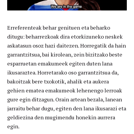
Erreferenteak behar genituen eta beharko
ditugu: beharrezkoak dira etorkizuneko neskek
askatasun osoz hazi daitezen. Horregatik da hain
garrantzitsua, bai kirolean, zein bizitzako beste
esparruetan emakumeek egiten duten lana
ikusaraztea. Horretarako oso garrantzitsua da,
bakoitzak bere txokotik, ahalik eta aukera
gehien ematea emakumeok lehenengo lerroak
gure egin ditzagun. Orain artean bezala, lanean
jarraitu behar dugu, egiten den lana ikusarazi eta
geldiezina den mugimendu honekin aurrera
egin.