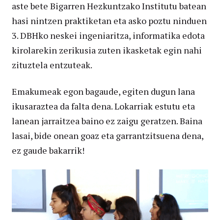
aste bete Bigarren Hezkuntzako Institutu batean
hasi nintzen praktiketan eta asko poztu ninduen
3. DBHko neskei ingeniaritza, informatika edota
kirolarekin zerikusia zuten ikasketak egin nahi
zituztela entzuteak.
Emakumeak egon bagaude, egiten dugun lana
ikusaraztea da falta dena. Lokarriak estutu eta
lanean jarraitzea baino ez zaigu geratzen. Baina
lasai, bide onean goaz eta garrantzitsuena dena,
ez gaude bakarrik!