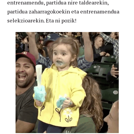
entrenamendu, partidua nire taldearekin,
partidua zaharragokoekin eta entrenamendua
selekzioarekin. Eta ni pozik!