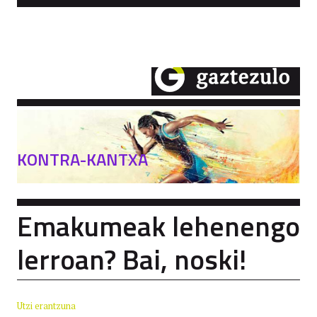
KONTRA-KANTXA
Emakumeak lehenengo
lerroan? Bai, noski!
Utzi erantzuna