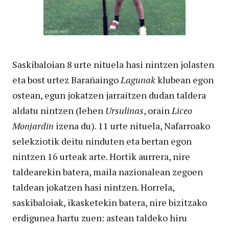
Saskibaloian 8 urte nituela hasi nintzen jolasten
eta bost urtez Barañaingo
Lagunak
klubean egon
ostean, egun jokatzen jarraitzen dudan taldera
aldatu nintzen (lehen
Ursulinas
, orain
Liceo
Monjardin
izena du). 11 urte nituela, Nafarroako
selekziotik deitu ninduten eta bertan egon
nintzen 16 urteak arte. Hortik aurrera, nire
taldearekin batera, maila nazionalean zegoen
taldean jokatzen hasi nintzen. Horrela,
saskibaloiak, ikasketekin batera, nire bizitzako
erdigunea hartu zuen: astean taldeko hiru