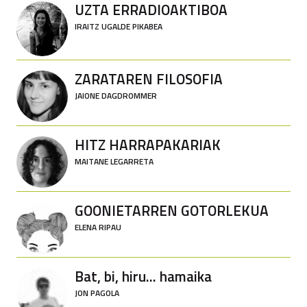
UZTA ERRADIOAKTIBOA
IRAITZ UGALDE PIKABEA
ZARATAREN FILOSOFIA
JAIONE DAGDROMMER
HITZ HARRAPAKARIAK
MAITANE LEGARRETA
GOONIETARREN GOTORLEKUA
ELENA RIPAU
Bat, bi, hiru... hamaika
JON PAGOLA