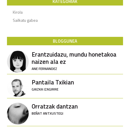
KATEGORIAK
Kirola
Sailkatu gabea
BLOGGUNEA
Erantzuidazu, mundu honetakoa
naizen ala ez
ANE FERNANDEZ
Pantaila Txikian
GAIZKA IZAGIRRE
Orratzak dantzan
BEÑAT ANTXUSTEGI