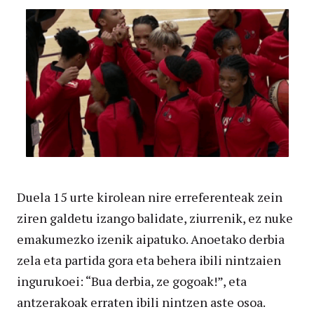
Duela 15 urte kirolean nire erreferenteak zein
ziren galdetu izango balidate, ziurrenik, ez nuke
emakumezko izenik aipatuko. Anoetako derbia
zela eta partida gora eta behera ibili nintzaien
ingurukoei: “Bua derbia, ze gogoak!”, eta
antzerakoak erraten ibili nintzen aste osoa.