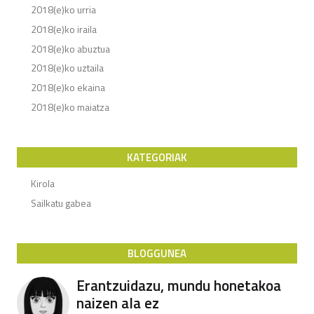
2018(e)ko urria
2018(e)ko iraila
2018(e)ko abuztua
2018(e)ko uztaila
2018(e)ko ekaina
2018(e)ko maiatza
KATEGORIAK
Kirola
Sailkatu gabea
BLOGGUNEA
Erantzuidazu, mundu honetakoa
naizen ala ez