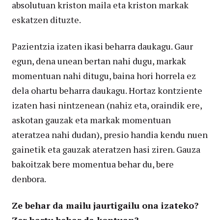
absolutuan kriston maila eta kriston markak
eskatzen dituzte.
Pazientzia izaten ikasi beharra daukagu. Gaur
egun, dena unean bertan nahi dugu, markak
momentuan nahi ditugu, baina hori horrela ez
dela ohartu beharra daukagu. Hortaz kontziente
izaten hasi nintzenean (nahiz eta, oraindik ere,
askotan gauzak eta markak momentuan
ateratzea nahi dudan), presio handia kendu nuen
gainetik eta gauzak ateratzen hasi ziren. Gauza
bakoitzak bere momentua behar du, bere
denbora.
Ze behar da mailu jaurtigailu ona izateko?
Zer hartu behar da kontuan?