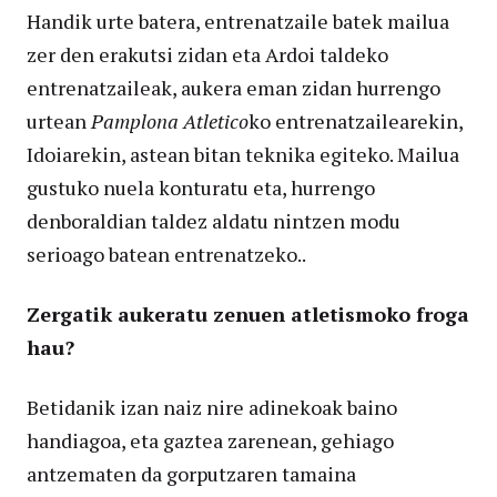
Handik urte batera, entrenatzaile batek mailua
zer den erakutsi zidan eta Ardoi taldeko
entrenatzaileak, aukera eman zidan hurrengo
urtean
Pamplona Atletico
ko entrenatzailearekin,
Idoiarekin, astean bitan teknika egiteko. Mailua
gustuko nuela konturatu eta, hurrengo
denboraldian taldez aldatu nintzen modu
serioago batean entrenatzeko..
Zergatik aukeratu zenuen atletismoko froga
hau?
Betidanik izan naiz nire adinekoak baino
handiagoa, eta gaztea zarenean, gehiago
antzematen da gorputzaren tamaina