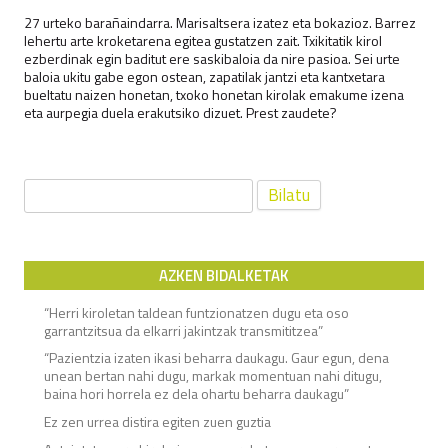
27 urteko barañaindarra. Marisaltsera izatez eta bokazioz. Barrez
lehertu arte kroketarena egitea gustatzen zait. Txikitatik kirol
ezberdinak egin baditut ere saskibaloia da nire pasioa. Sei urte
baloia ukitu gabe egon ostean, zapatilak jantzi eta kantxetara
bueltatu naizen honetan, txoko honetan kirolak emakume izena
eta aurpegia duela erakutsiko dizuet. Prest zaudete?
Bilatu:
AZKEN BIDALKETAK
“Herri kiroletan taldean funtzionatzen dugu eta oso
garrantzitsua da elkarri jakintzak transmititzea”
“Pazientzia izaten ikasi beharra daukagu. Gaur egun, dena
unean bertan nahi dugu, markak momentuan nahi ditugu,
baina hori horrela ez dela ohartu beharra daukagu”
Ez zen urrea distira egiten zuen guztia