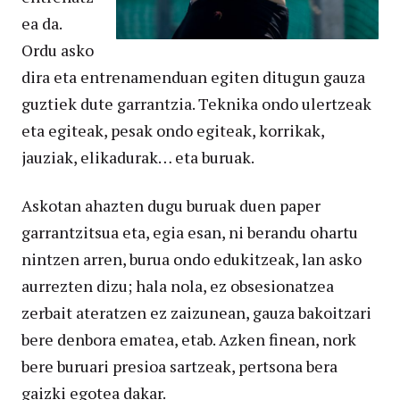
ea da.
Ordu asko
dira eta entrenamenduan egiten ditugun gauza
guztiek dute garrantzia. Teknika ondo ulertzeak
eta egiteak, pesak ondo egiteak, korrikak,
jauziak, elikadurak… eta buruak.
Askotan ahazten dugu buruak duen paper
garrantzitsua eta, egia esan, ni berandu ohartu
nintzen arren, burua ondo edukitzeak, lan asko
aurrezten dizu; hala nola, ez obsesionatzea
zerbait ateratzen ez zaizunean, gauza bakoitzari
bere denbora ematea, etab. Azken finean, nork
bere buruari presioa sartzeak, pertsona bera
gaizki egotea dakar.