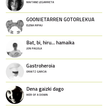
MAITANE LEGARRETA
GOONIETARREN GOTORLEKUA
ELENA RIPAU
Bat, bi, hiru... hamaika
JON PAGOLA
Gastroheroia
ORAITZ GARCIA
Dena gaizki dago
IKER OF A DOWN