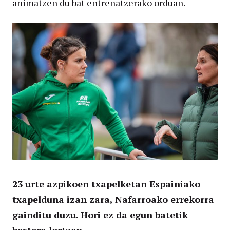
animatzen du bat entrenatzerako orduan.
23 urte azpikoen txapelketan Espainiako
txapelduna izan zara, Nafarroako errekorra
gainditu duzu. Hori ez da egun batetik
bestera lortzen..