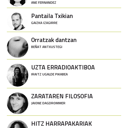
ANE FERNANDEZ
Pantaila Txikian
GAIZKA IZAGIRRE
Orratzak dantzan
BEÑAT ANTXUSTEGI
UZTA ERRADIOAKTIBOA
IRAITZ UGALDE PIKABEA
ZARATAREN FILOSOFIA
JAIONE DAGDROMMER
HITZ HARRAPAKARIAK