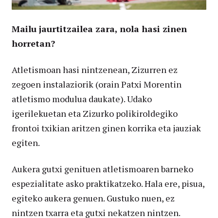
Mailu jaurtitzailea zara, nola hasi zinen
horretan?
Atletismoan hasi nintzenean, Zizurren ez
zegoen instalaziorik (orain Patxi Morentin
atletismo modulua daukate). Udako
igerilekuetan eta Zizurko polikiroldegiko
frontoi txikian aritzen ginen korrika eta jauziak
egiten.
Aukera gutxi genituen atletismoaren barneko
espezialitate asko praktikatzeko. Hala ere, pisua,
egiteko aukera genuen. Gustuko nuen, ez
nintzen txarra eta gutxi nekatzen nintzen.