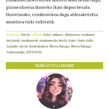
gizonezkoena ikusteko ikasi dugun bezala.
Horretarako, ezinbestekoa dugu alderaketekin
amaitzea txiki txikitatik.
Kategoria
Kirola
, etiketak
Ardoi
,
arkkuso
,
Atletismoa
,
emakume
kirolariak
,
emakumeak
,
emakumezko kirola
,
Iruñe
,
Iruñe Astitz
Larunbe
,
kirola
,
Kontrakantxa
,
Nerea Ibinaga
,
Nerea Ibinaga
Garitonandia
,
2023/05/06
.
IRUÑE ASTITZ LARUNBE