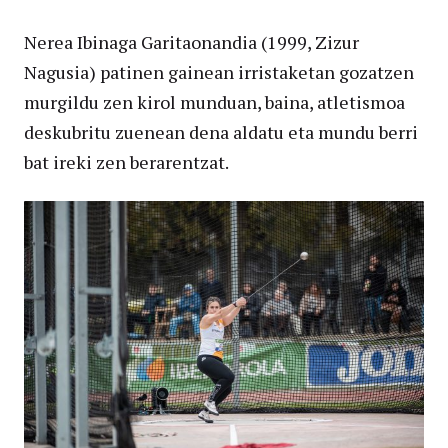
Nerea Ibinaga Garitaonandia (1999, Zizur
Nagusia) patinen gainean irristaketan gozatzen
murgildu zen kirol munduan, baina, atletismoa
deskubritu zuenean dena aldatu eta mundu berri
bat ireki zen berarentzat.