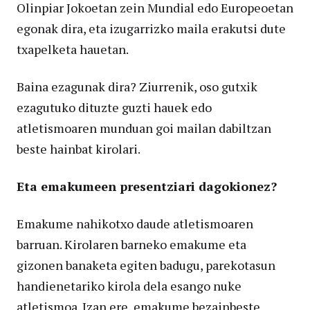
Olinpiar Jokoetan zein Mundial edo Europeoetan
egonak dira, eta izugarrizko maila erakutsi dute
txapelketa hauetan.
Baina ezagunak dira? Ziurrenik, oso gutxik
ezagutuko dituzte guzti hauek edo
atletismoaren munduan goi mailan dabiltzan
beste hainbat kirolari.
Eta emakumeen presentziari dagokionez?
Emakume nahikotxo daude atletismoaren
barruan. Kirolaren barneko emakume eta
gizonen banaketa egiten badugu, parekotasun
handienetariko kirola dela esango nuke
atletismoa. Izan ere, emakume bezainbeste