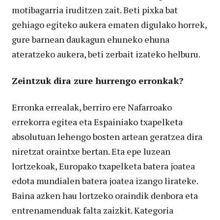
motibagarria iruditzen zait. Beti pixka bat
gehiago egiteko aukera ematen digulako horrek,
gure barnean daukagun ehuneko ehuna
ateratzeko aukera, beti zerbait izateko helburu.
Zeintzuk dira zure hurrengo erronkak?
Erronka errealak, berriro ere Nafarroako
errekorra egitea eta Espainiako txapelketa
absolutuan lehengo bosten artean geratzea dira
niretzat oraintxe bertan. Eta epe luzean
lortzekoak, Europako txapelketa batera joatea
edota mundialen batera joatea izango lirateke.
Baina azken hau lortzeko oraindik denbora eta
entrenamenduak falta zaizkit. Kategoria