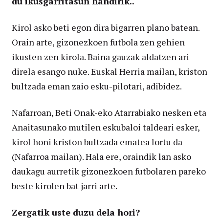
du ikusgarritasun handirik..
Kirol asko beti egon dira bigarren plano batean.
Orain arte, gizonezkoen futbola zen gehien
ikusten zen kirola. Baina gauzak aldatzen ari
direla esango nuke. Euskal Herria mailan, kriston
bultzada eman zaio esku-pilotari, adibidez.
Nafarroan, Beti Onak-eko Atarrabiako nesken eta
Anaitasunako mutilen eskubaloi taldeari esker,
kirol honi kriston bultzada ematea lortu da
(Nafarroa mailan). Hala ere, oraindik lan asko
daukagu aurretik gizonezkoen futbolaren pareko
beste kirolen bat jarri arte.
Zergatik uste duzu dela hori?