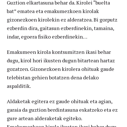
Guztion elkartasuna behar da. Kirolei “buelta
bat” ematea eta emakumezkoen kirolak
gizonezkoen kirolekin ez alderatzea. Bi gorputz
ezberdin dira, gaitasun ezberdinekin, tamaina,
indar, egoera fisiko ezberdinekin…
Emakumeen kirola kontsumitzen ikasi behar
dugu, kirol hori ikusten dugun bitartean hartaz
gozatzen. Gizonezkoen kirolera ohituak gaude
telebistan gehien botatzen dena delako
aspalditik.
Aldaketak egitera ez gaude ohituak eta agian,
garaia da guztion berdintasuna eskatzeko eta ez
gure artean alderaketak egiteko.
Emakumezkoen kirola ikusten ikasi behar dugu,