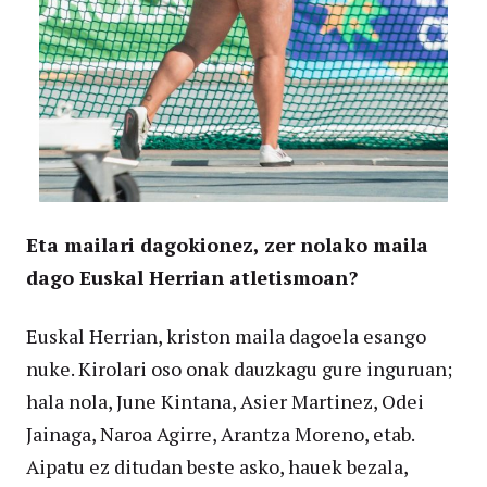
Eta mailari dagokionez, zer nolako maila
dago Euskal Herrian atletismoan?
Euskal Herrian, kriston maila dagoela esango
nuke. Kirolari oso onak dauzkagu gure inguruan;
hala nola, June Kintana, Asier Martinez, Odei
Jainaga, Naroa Agirre, Arantza Moreno, etab.
Aipatu ez ditudan beste asko, hauek bezala,