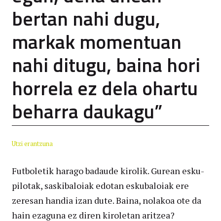
bertan nahi dugu,
markak momentuan
nahi ditugu, baina hori
horrela ez dela ohartu
beharra daukagu”
Utzi erantzuna
Futboletik harago badaude kirolik. Gurean esku-
pilotak, saskibaloiak edotan eskubaloiak ere
zeresan handia izan dute. Baina, nolakoa ote da
hain ezaguna ez diren kiroletan aritzea?