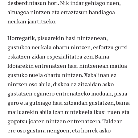
desberdintasun hori. Nik indar gehiago nuen,
altuagoa nintzen eta erraztasun handiagoa
neukan jaurtitzeko.
Horregatik, pisuarekin hasi nintzenean,
gustukoa neukala ohartu nintzen, esfortzu gutxi
eskatzen zidan espezialitatea zen. Baina
Idoiarekin entrenatzen hasi nintzenean mailua
gustuko nuela ohartu nintzen. Xabalinan ez
nintzen oso abila, diskoa ez zitzaidan asko
gustatzen egunero entrenatzeko moduan, pisua
gero eta gutxiago hasi zitzaidan gustatzen, baina
mailuarekin abila izan nintekeela ikusi nuen eta
gogotsu joaten nintzen entrenatzera. Taldean
ere oso gustura nengoen, eta horrek asko