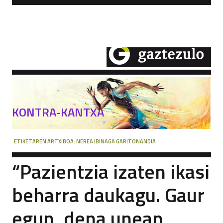
KONTRA-KANTXA
ETIKETAREN ARTXIBOA:
NEREA IBINAGA GARITONANDIA
“Pazientzia izaten ikasi
beharra daukagu. Gaur
egun, dena unean