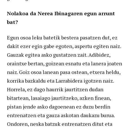
Nolakoa da Nerea Ibinagaren egun arrunt
bat?
Egun osoa leku batetik bestera pasatzen dut, ez
dakit ezer egin gabe egoten, aspertu egiten naiz.
Gauzak egitea asko gustatzen zait. Adibidez,
oraintxe bertan, goizean esnatu eta lanera joaten
naiz. Goiz osoa lanean pasa ostean, etxera heldu,
korrika bazkaldu eta Larrabidera igotzen naiz.
Horrela, ez dago haurrik jaurtitzen dudan
bitartean, lasaiago jaurtitzeko, azken finean,
pistan jende asko dagoenean ez duzu berdin
entrenatzen eta gauza askotan daukazu burua.
Ondoren, neska batzuk entrenatzen ditut eta