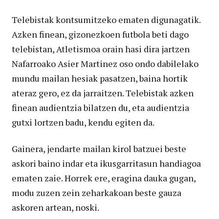
Telebistak kontsumitzeko ematen digunagatik.
Azken finean, gizonezkoen futbola beti dago
telebistan, Atletismoa orain hasi dira jartzen
Nafarroako Asier Martinez oso ondo dabilelako
mundu mailan hesiak pasatzen, baina hortik
ateraz gero, ez da jarraitzen. Telebistak azken
finean audientzia bilatzen du, eta audientzia
gutxi lortzen badu, kendu egiten da.
Gainera, jendarte mailan kirol batzuei beste
askori baino indar eta ikusgarritasun handiagoa
ematen zaie. Horrek ere, eragina dauka gugan,
modu zuzen zein zeharkakoan beste gauza
askoren artean, noski.