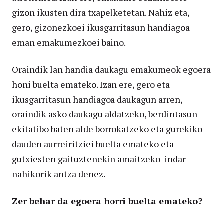
gizon ikusten dira txapelketetan. Nahiz eta,
gero, gizonezkoei ikusgarritasun handiagoa
eman emakumezkoei baino.
Oraindik lan handia daukagu emakumeok egoera
honi buelta emateko. Izan ere, gero eta
ikusgarritasun handiagoa daukagun arren,
oraindik asko daukagu aldatzeko, berdintasun
ekitatibo baten alde borrokatzeko eta gurekiko
dauden aurreiritziei buelta emateko eta
gutxiesten gaituztenekin amaitzeko indar
nahikorik antza denez.
Zer behar da egoera horri buelta emateko?