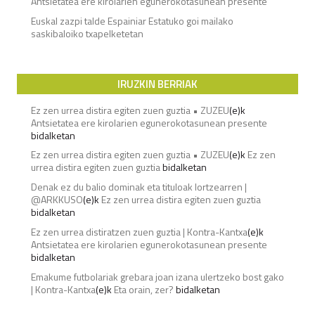
Antsietatea ere kirolarien egunerokotasunean presente
Euskal zazpi talde Espainiar Estatuko goi mailako
saskibaloiko txapelketetan
IRUZKIN BERRIAK
Ez zen urrea distira egiten zuen guztia • ZUZEU
(e)k
Antsietatea ere kirolarien egunerokotasunean presente
bidalketan
Ez zen urrea distira egiten zuen guztia • ZUZEU
(e)k
Ez zen
urrea distira egiten zuen guztia
bidalketan
Denak ez du balio dominak eta tituloak lortzearren |
@ARKKUSO
(e)k
Ez zen urrea distira egiten zuen guztia
bidalketan
Ez zen urrea distiratzen zuen guztia | Kontra-Kantxa
(e)k
Antsietatea ere kirolarien egunerokotasunean presente
bidalketan
Emakume futbolariak grebara joan izana ulertzeko bost gako
| Kontra-Kantxa
(e)k
Eta orain, zer?
bidalketan