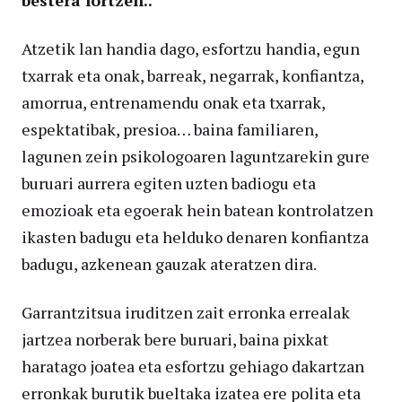
Atzetik lan handia dago, esfortzu handia, egun
txarrak eta onak, barreak, negarrak, konfiantza,
amorrua, entrenamendu onak eta txarrak,
espektatibak, presioa… baina familiaren,
lagunen zein psikologoaren laguntzarekin gure
buruari aurrera egiten uzten badiogu eta
emozioak eta egoerak hein batean kontrolatzen
ikasten badugu eta helduko denaren konfiantza
badugu, azkenean gauzak ateratzen dira.
Garrantzitsua iruditzen zait erronka errealak
jartzea norberak bere buruari, baina pixkat
haratago joatea eta esfortzu gehiago dakartzan
erronkak burutik bueltaka izatea ere polita eta