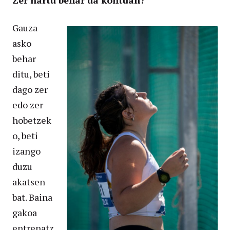
Gauza
asko
behar
ditu, beti
dago zer
edo zer
hobetzek
o, beti
izango
duzu
akatsen
bat. Baina
gakoa
entrenatz