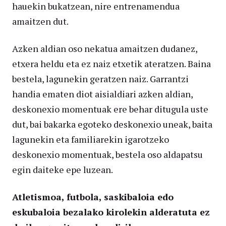
hauekin bukatzean, nire entrenamendua
amaitzen dut.
Azken aldian oso nekatua amaitzen dudanez,
etxera heldu eta ez naiz etxetik ateratzen. Baina
bestela, lagunekin geratzen naiz. Garrantzi
handia ematen diot aisialdiari azken aldian,
deskonexio momentuak ere behar ditugula uste
dut, bai bakarka egoteko deskonexio uneak, baita
lagunekin eta familiarekin igarotzeko
deskonexio momentuak, bestela oso aldapatsu
egin daiteke epe luzean.
Atletismoa, futbola, saskibaloia edo
eskubaloia bezalako kirolekin alderatuta ez