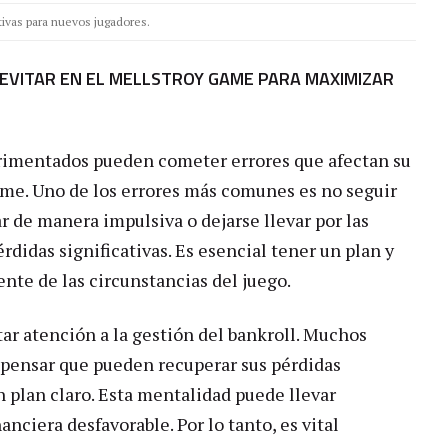
ivas para nuevos jugadores.
EVITAR EN EL MELLSTROY GAME PARA MAXIMIZAR
erimentados pueden cometer errores que afectan su
me. Uno de los errores más comunes es no seguir
ar de manera impulsiva o dejarse llevar por las
didas significativas. Es esencial tener un plan y
nte de las circunstancias del juego.
tar atención a la gestión del bankroll. Muchos
 pensar que pueden recuperar sus pérdidas
 plan claro. Esta mentalidad puede llevar
nciera desfavorable. Por lo tanto, es vital