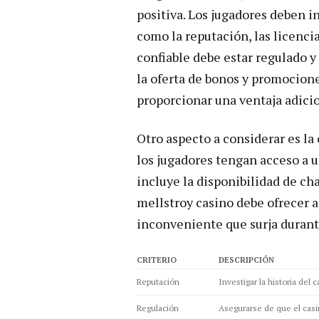
positiva. Los jugadores deben i
como la reputación, las licencia
confiable debe estar regulado y
la oferta de bonos y promocione
proporcionar una ventaja adicio
Otro aspecto a considerar es la 
los jugadores tengan acceso a u
incluye la disponibilidad de ch
mellstroy casino debe ofrecer a
inconveniente que surja durant
CRITERIO
DESCRIPCIÓN
Reputación
Investigar la historia del 
Regulación
Asegurarse de que el cas