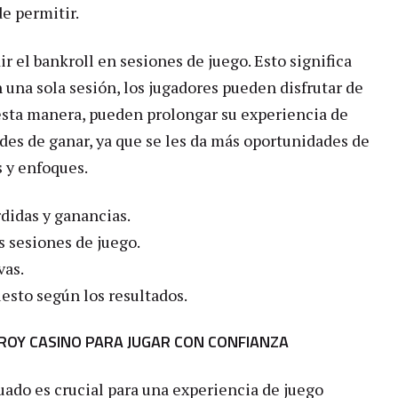
e permitir.
 el bankroll en sesiones de juego. Esto significa
n una sola sesión, los jugadores pueden disfrutar de
 esta manera, pueden prolongar su experiencia de
des de ganar, ya que se les da más oportunidades de
s y enfoques.
rdidas y ganancias.
as sesiones de juego.
vas.
uesto según los resultados.
ROY CASINO PARA JUGAR CON CONFIANZA
uado es crucial para una experiencia de juego