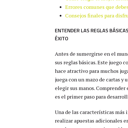
Errores comunes que debes
Consejos finales para disf
ENTENDER LAS REGLAS BÁSICAS
ÉXITO
Antes de sumergirse en el mun
sus reglas básicas. Este juego 
hace atractivo para muchos juga
juega con un mazo de cartas y 
elegir sus manos. Comprender el
es el primer paso para desarroll
Una de las características más i
realizar apuestas adicionales en