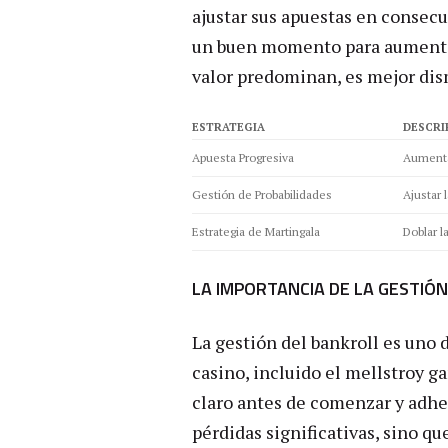
ajustar sus apuestas en consecu
un buen momento para aumentar l
valor predominan, es mejor dism
ESTRATEGIA
DESCRI
Apuesta Progresiva
Aumentar
Gestión de Probabilidades
Ajustar 
Estrategia de Martingala
Doblar l
LA IMPORTANCIA DE LA GESTIÓ
La gestión del bankroll es uno 
casino, incluido el mellstroy 
claro antes de comenzar y adher
pérdidas significativas, sino qu