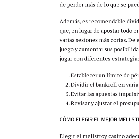
de perder más de lo que se pued
Además, es recomendable dividir
que, en lugar de apostar todo e
varias sesiones más cortas. De
juego y aumentar sus posibilida
jugar con diferentes estrategia
Establecer un límite de pé
Dividir el bankroll en vari
Evitar las apuestas impulsi
Revisar y ajustar el presup
CÓMO ELEGIR EL MEJOR MELLST
Elegir el mellstroy casino adec