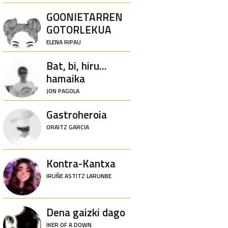
GOONIETARREN
GOTORLEKUA
ELENA RIPAU
Bat, bi, hiru...
hamaika
JON PAGOLA
Gastroheroia
ORAITZ GARCIA
Kontra-Kantxa
IRUÑE ASTITZ LARUNBE
Dena gaizki dago
IKER OF A DOWN