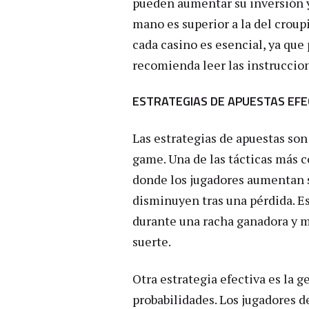
pueden aumentar su inversión y
mano es superior a la del croupi
cada casino es esencial, ya que
recomienda leer las instruccio
ESTRATEGIAS DE APUESTAS EF
Las estrategias de apuestas son
game. Una de las tácticas más c
donde los jugadores aumentan s
disminuyen tras una pérdida. E
durante una racha ganadora y 
suerte.
Otra estrategia efectiva es la g
probabilidades. Los jugadores 