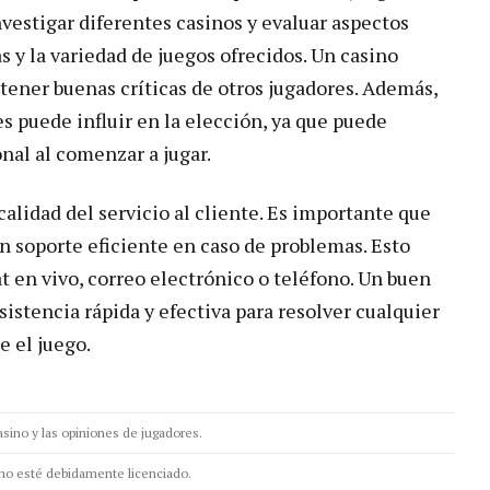
nvestigar diferentes casinos y evaluar aspectos
s y la variedad de juegos ofrecidos. Un casino
 tener buenas críticas de otros jugadores. Además,
s puede influir en la elección, ya que puede
nal al comenzar a jugar.
calidad del servicio al cliente. Es importante que
n soporte eficiente en caso de problemas. Esto
at en vivo, correo electrónico o teléfono. Un buen
sistencia rápida y efectiva para resolver cualquier
e el juego.
casino y las opiniones de jugadores.
ino esté debidamente licenciado.