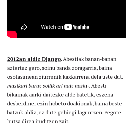
2012an aldiz Django
. Abestiak banan-banan
aztertuz gero, soinu banda zoragarria, baina
osotasunean ziurrenik kaxkarrena dela uste dut.
musikari buruz soilik ari naiz nosk
i-. Abesti
bikainak aurki daitezke alde batetik, eszena
desberdinei ezin hobeto doakionak, baina beste
batzuk aldiz, ez dute gehiegi laguntzen. Pegote
hutsa direa iruditzen zait.