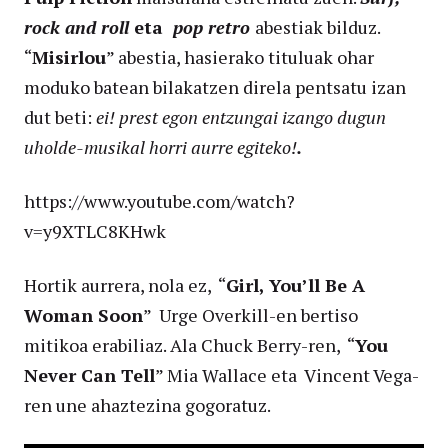
rock and roll
eta
pop retro
abestiak bilduz.
“
Misirlou
” abestia, hasierako tituluak ohar
moduko batean bilakatzen direla pentsatu izan
dut beti:
ei! prest egon entzungai izango dugun
uholde-musikal horri aurre egiteko!
.
https://www.youtube.com/watch?
v=y9XTLC8KHwk
Hortik aurrera, nola ez, “
Girl, You’ll Be A
Woman Soon
” Urge Overkill-en bertiso
mitikoa erabiliaz. Ala Chuck Berry-ren, “
You
Never Can Tell
” Mia Wallace eta Vincent Vega-
ren une ahaztezina gogoratuz.