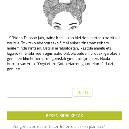
1985ean Tolosan jaio, baina Katalunian bizi den ipurtarin berritsua
nauzue. Txikitako abenturazko filmei esker, zinemaz zeharo
maitemindu nintzen. Ostiral arratsaldetan, ikastola amaitu eta
lagunekin eraiki nuen egurrezko txabola batean, orduak igarotzen
genituen film horien protagonistak ginela imajinatzen. Etxola
horren sarreran, “Ongi etorri Goonietarren gotorlekura” idatzi
genuen
Bilatu:
AZKEN BIDALKETAK
Zer gertatzen da film baten lehen eta azken planoan?