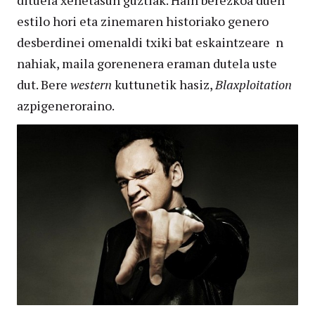
dituela xehetasun guztiak. Hain berezkoa duen
estilo hori eta zinemaren historiako genero
desberdinei omenaldi txiki bat eskaintzeare
n
nahiak, maila gorenenera eraman dutela uste
dut. Bere
western
kuttunetik hasiz,
Blaxploitation
azpigeneroraino.