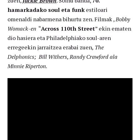
zuen,
Jackie Brown
. Soinu banda,
70.
hamarkadako soul eta funk
estiloari
omenaldi nabarmena bihurtu zen. Filmak ,
Bobby
Womack-en
“
Across 110th Street
” ekin ematen
dio hasiera eta Philadelphiako soul-aren
erregeekin jarraitzea erabai zuen
, The
Delphonics; Bill Withers, Randy Crawford ala
Minnie Riperton.