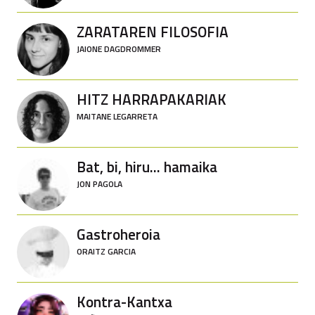
ZARATAREN FILOSOFIA
JAIONE DAGDROMMER
HITZ HARRAPAKARIAK
MAITANE LEGARRETA
Bat, bi, hiru... hamaika
JON PAGOLA
Gastroheroia
ORAITZ GARCIA
Kontra-Kantxa