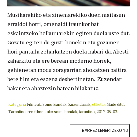
Musikarekiko eta zinemarekiko duen maitasun
erraldoi horri, omenaldi iraunkor bat
eskaintzeko helburuarekin egiten duela uste dut.
Gozatu egiten du guzti honekin eta gozamen
hori pantaila zeharkatzen duela nabari da. Abesti
zaharkitu eta ere berean moderno horiek,
gehienetan modu zoragarrian ahokatzen baitira
bere film eta eszena desbertinetan. Zuzendari
bakar eta ahaztezin batean bilakatuz.
Kategoria
Filmeak
,
Soinu Bandak
,
Zuzendariak
, etiketak
Maite ditut
Tarantino-ren filmeetako soinu bandak
,
tarantino
,
2017-05-02
.
BIDALKETEN
BARREZ LEHERTZEKO 10