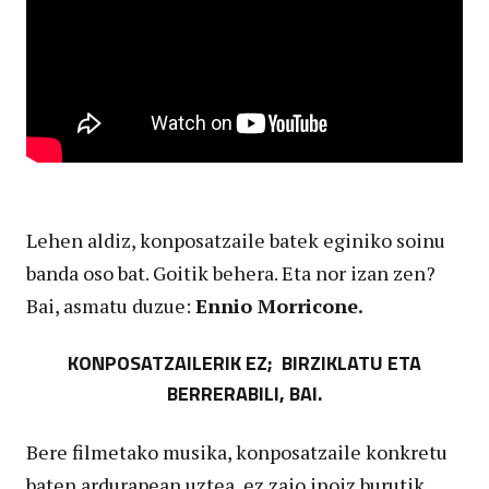
Lehen aldiz, konposatzaile batek eginiko soinu
banda oso bat. Goitik behera. Eta nor izan zen?
Bai, asmatu duzue:
Ennio Morricone.
KONPOSATZAILERIK EZ; BIRZIKLATU ETA
BERRERABILI, BAI.
Bere filmetako musika, konposatzaile konkretu
baten ardurapean uztea, ez zaio inoiz burutik