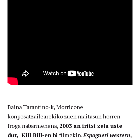
Baina Tarantino-k, Morricone
konposatzailearekiko zuen maitasun horren
froga nabarmenena,
2003 an iritsi zela uste
dut, Kill Bill-en bi
filmekin.
Espagueti western
,