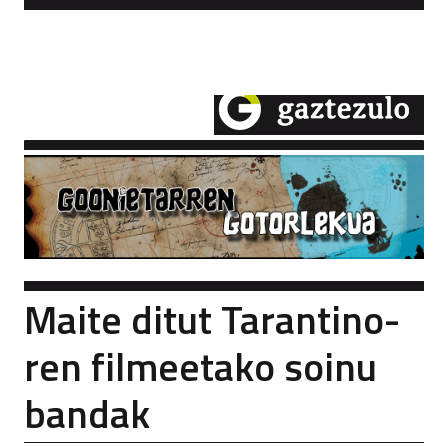
GOONIETARREN GOTORLEKUA
Maite ditut Tarantino-
ren filmeetako soinu
bandak