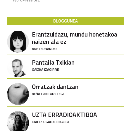
BLOGGUNEA
Erantzuidazu, mundu honetakoa
naizen ala ez
ANE FERNANDEZ
Pantaila Txikian
GAIZKA IZAGIRRE
Orratzak dantzan
BEÑAT ANTXUSTEGI
UZTA ERRADIOAKTIBOA
IRAITZ UGALDE PIKABEA