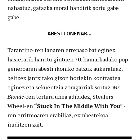
nahastuz, gatazka moral handirik sortu gabe
gabe.
ABESTI ONENAK…
Tarantino-ren lanaren errepaso bat eginez,
hasieratik harritu gintuen 70. hamarkadako pop
generoaren abesti ikoniko batzuk aukeratuaz,
beltzez jantzitako gizon horiekin kontrastea
eginez eta sekuentzia zoragarriak sortuz.
Mr
Blonde
-ren tortura unea adibidez, Stealers
Wheel-en
“Stuck In The Middle With You
” -
ren erritmoaren erabiliaz, ezinbestekoa
iruditzen zait.