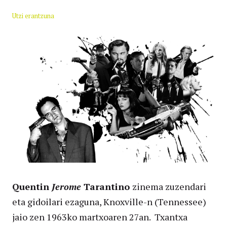
Utzi erantzuna
Quentin
Jerome
Tarantino
zinema zuzendari
eta gidoilari ezaguna, Knoxville-n (Tennessee)
jaio zen 1963ko martxoaren 27an. Txantxa