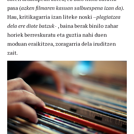
pasa (
azken filmaren kasuan salbuespena izan da).
Hau, kritikagarria izan liteke noski –
plagiatzea
dela ere diote batzuk-
, baina berak binilo zahar
horiek berreskuratu eta guztia nahi duen
moduan eraikitzea, zoragarria dela iruditzen
zait.