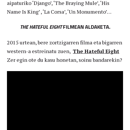
aipaturiko ‘Django’, ‘The Braying Mule’, ‘His
Name Is King’ , ‘La Corsa’, ‘Un Monumento’…
THE HATEFUL EIGHT
FILMEAN ALDAKETA.
2015 urtean, bere zortzigarren filma eta bigarren
western-a estreinatu zuen,
The Hateful Eight
Zer egin ote du kasu honetan, soinu bandarekin?