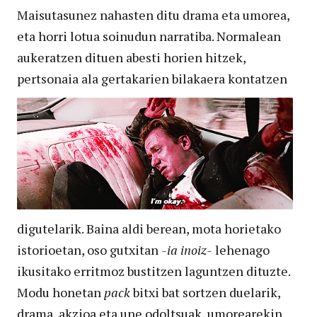
Maisutasunez nahasten ditu drama eta umorea,
eta horri lotua soinudun narratiba. Normalean
aukeratzen dituen abesti horien hitzek,
pertsonaia
ala gertakarien bilakaera kontatzen
digutelarik. Baina aldi berean, mota horietako
istorioetan, oso gutxitan
-ia inoiz-
lehenago
ikusitako erritmoz bustitzen laguntzen dituzte.
Modu honetan
pack
bitxi bat sortzen duelarik,
drama, akzioa eta une odoltsuak, umorearekin