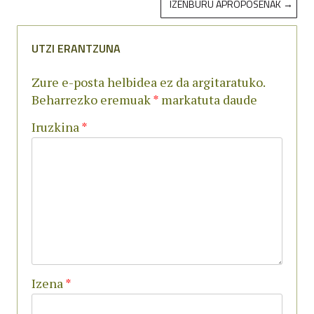
IZENBURU APROPOSENAK
→
ZEHAR
NABIGATU
UTZI ERANTZUNA
Zure e-posta helbidea ez da argitaratuko.
Beharrezko eremuak
*
markatuta daude
Iruzkina
*
Izena
*