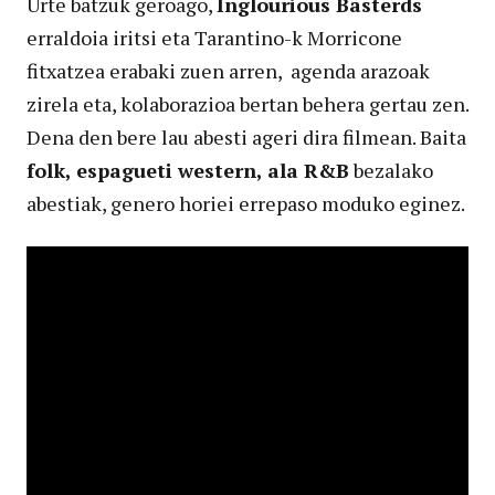
Urte batzuk geroago,
Inglourious Basterds
erraldoia iritsi eta Tarantino-k Morricone
fitxatzea erabaki zuen arren, agenda arazoak
zirela eta, kolaborazioa bertan behera gertau zen.
Dena den bere lau abesti ageri dira filmean. Baita
folk, espagueti western, ala R&B
bezalako
abestiak, genero horiei errepaso moduko eginez.