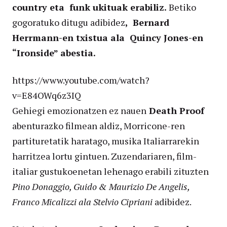
country eta funk ukituak erabiliz.
Betiko
gogoratuko ditugu adibidez
, Bernard
Herrmann-en txistua ala Quincy Jones-en
“Ironside” abestia.
https://www.youtube.com/watch?
v=E84OWq6z3IQ
Gehiegi emozionatzen ez nauen
Death Proof
abenturazko filmean aldiz, Morricone-ren
partituretatik haratago, musika Italiarrarekin
harritzea lortu gintuen. Zuzendariaren, film-
italiar gustukoenetan lehenago erabili zituzten
Pino Donaggio, Guido & Maurizio De Angelis,
Franco Micalizzi ala Stelvio Cipriani
adibidez.