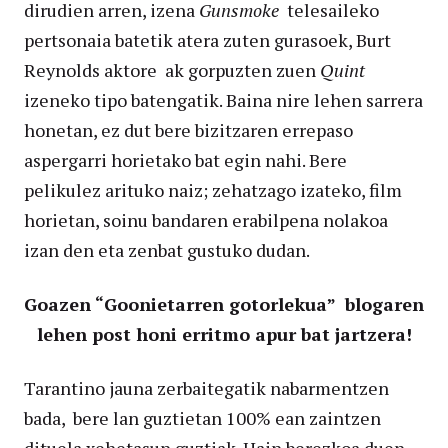
dirudien arren, izena
Gunsmoke
telesaileko
pertsonaia batetik atera zuten gurasoek, Burt
Reynolds aktore
ak gorpuzten zuen
Quint
izeneko tipo batengatik. Baina nire lehen sarrera
honetan, ez dut bere bizitzaren errepaso
aspergarri horietako bat egin nahi. Bere
pelikulez arituko naiz; zehatzago izateko, film
horietan, soinu bandaren erabilpena nolakoa
izan den eta zenbat gustuko dudan.
Goazen “Goonietarren gotorlekua” blogaren
lehen post honi erritmo apur bat jartzera!
Tarantino jauna zerbaitegatik nabarmentzen
bada, bere lan guztietan 100% ean zaintzen