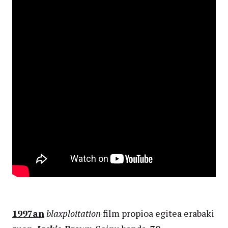
1997an
blaxploitation
film propioa egitea erabaki