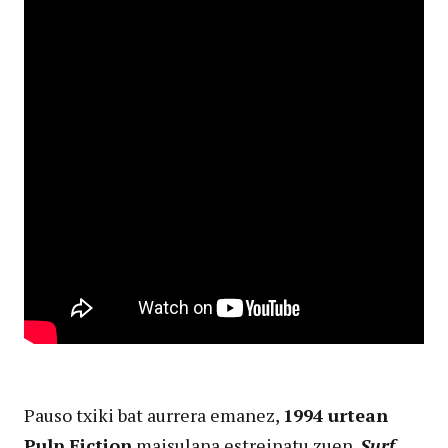
Pauso txiki bat aurrera emanez,
1994 urtean
Pulp Fiction
maisulana estreinatu zuen.
Surf,