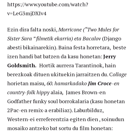
https://www.youtube.com/watch?
v=LeG3mjDXIv4
Ezin dira falta noski,
Morricone (“Two Mules for
Sister Sara ” filmetik ekarria) eta Bacalov
(Django
abesti bikainarekin). Baina festa horretara, beste
izen handi bat batzen da kasu honetan:
Jerry
Goldsmith.
Hortik aurrera Tarantinok, hain
berezkoak dituen ukituekin jarraitzen du. C
ollage
horietan maisu
, 60. hamarkadako
Jim Croce
-en
country-folk hippy
alaia
,
James Brown-en
Godfather funky soul borrokalaria (kasu honetan
2Pac-en remix-a erabiliaz). Laburbilduz,
Western-ei erreferentzia egiten dien , soinudun
mosaiko antzeko bat sortu du film honetan: