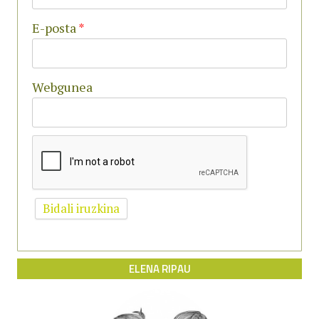
E-posta
*
Webgunea
ELENA RIPAU