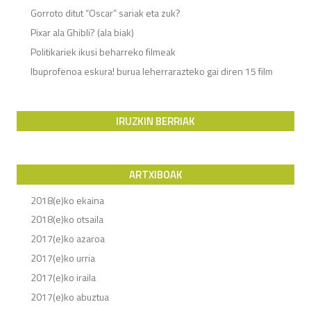
Gorroto ditut “Oscar” sariak eta zuk?
Pixar ala Ghibli? (ala biak)
Politikariek ikusi beharreko filmeak
Ibuprofenoa eskura! burua leherrarazteko gai diren 15 film
IRUZKIN BERRIAK
ARTXIBOAK
2018(e)ko ekaina
2018(e)ko otsaila
2017(e)ko azaroa
2017(e)ko urria
2017(e)ko iraila
2017(e)ko abuztua