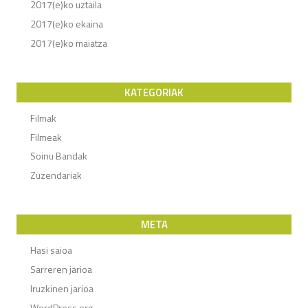
2017(e)ko uztaila
2017(e)ko ekaina
2017(e)ko maiatza
KATEGORIAK
Filmak
Filmeak
Soinu Bandak
Zuzendariak
META
Hasi saioa
Sarreren jarioa
Iruzkinen jarioa
WordPress.org