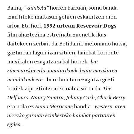
Baina, “
zainketa”
horren barruan, soinu banda
izan liteke maitasun gehien eskaintzen dion
arloa. Eta hori,
1992 urtean Reservoir Dogs
film ahaztezina estreinatu zuenetik ikus
daitekeen zerbait da. Betidanik melomano hutsa,
gaztaroan lagun izan zituen, hainbat korronte
musikalen ezagutza zabal horrek
-bai
zinemarekin erlazionaturikoak, baita musikaren
mundukoak ere-
bere lanetan ezagutza guzti
horiek zipriztintzearen nahia sortu du.
The
Delfonics, Nancy Sinatra, Johnny Cash, Chuck Berry
eta nola ez
Ennio Morricone
handia
– western-aren
urrezko garaian ezinbesteko hainbat partituren
egilea-.