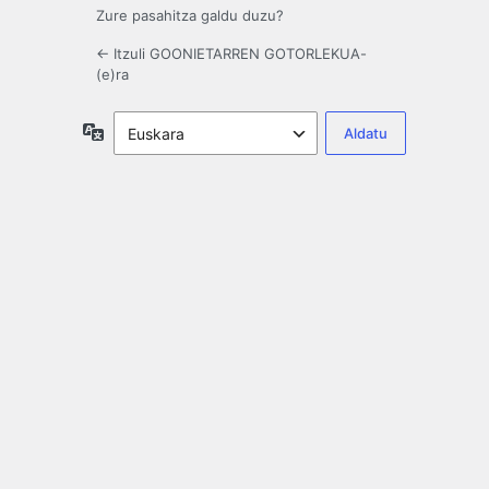
Zure pasahitza galdu duzu?
← Itzuli GOONIETARREN GOTORLEKUA-
(e)ra
Hizkuntza