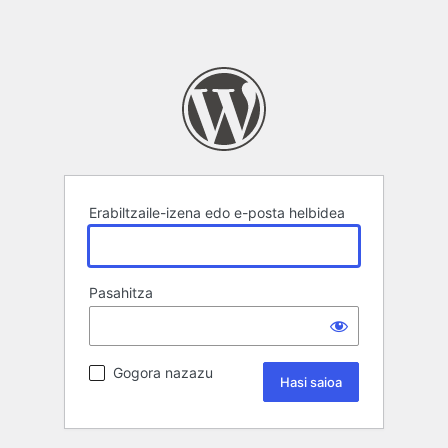
Erabiltzaile-izena edo e-posta helbidea
Pasahitza
Gogora nazazu