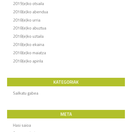
2019(e)ko otsaila
2018(e)ko abendua
2018(e)ko urria
2018(e)ko abuztua
2018(e)ko uztaila
2018(e)ko ekaina
2018(e)ko maiatza
2018(e)ko apirila
KATEGORIAK
Sailkatu gabea
META
Hasi saioa