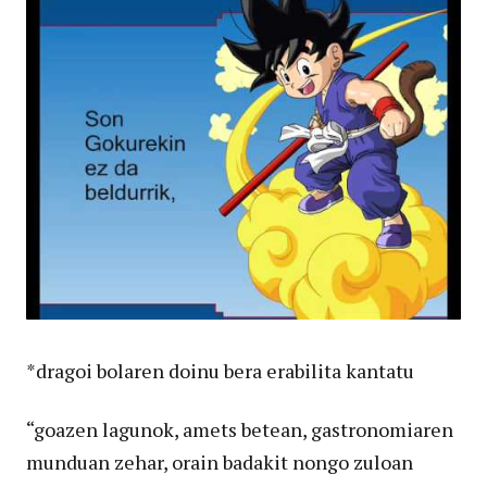
*dragoi bolaren doinu bera erabilita kantatu
“goazen lagunok, amets betean, gastronomiaren
munduan zehar, orain badakit nongo zuloan