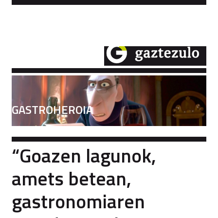
GASTROHEROIA
“Goazen lagunok,
amets betean,
gastronomiaren