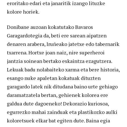
eroritako edari eta janaritik izango lituzke
kolore horiek.
Donibane auzoan kokatutako Bavaros
Garagardotegia da, beti ere sarean aipatzen
denaren arabera, Iruñeako jatetxe edo tabernarik
txarrena. Hortxe joan naiz, nire superheroi
jantzia soinean bertako eskaintza ezagutzera.
Lekuak badu nolabaiteko xarma eta bere historia,
esango nuke apaletan kokatuak dituzten
garagardo latek nik ditudana baino urte gehiago
daramatzatela bertan, gehienek kolorea ere
galdua dute dagoeneko! Dekorazio kuriosoa,
egurrezko mahai zainduak eta plastikozko aulki
koloretsuek elkar bat egiten dute. Baina egia