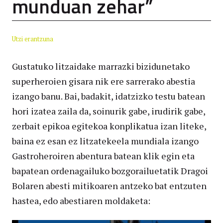
munduan zehar”
Utzi erantzuna
Gustatuko litzaidake marrazki bizidunetako
superheroien gisara nik ere sarrerako abestia
izango banu. Bai, badakit, idatzizko testu batean
hori izatea zaila da, soinurik gabe, irudirik gabe,
zerbait epikoa egitekoa konplikatua izan liteke,
baina ez esan ez litzatekeela mundiala izango
Gastroheroiren abentura batean klik egin eta
bapatean ordenagailuko bozgorailuetatik Dragoi
Bolaren abesti mitikoaren antzeko bat entzuten
hastea, edo abestiaren moldaketa: