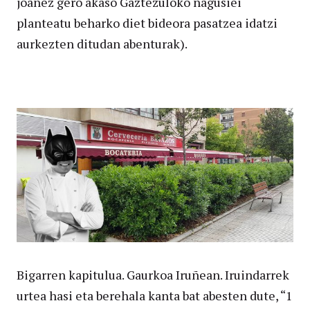
joanez gero akaso Gaztezuloko nagusiei
planteatu beharko diet bideora pasatzea idatzi
aurkezten ditudan abenturak).
Bigarren kapitulua. Gaurkoa Iruñean. Iruindarrek
urtea hasi eta berehala kanta bat abesten dute, “1