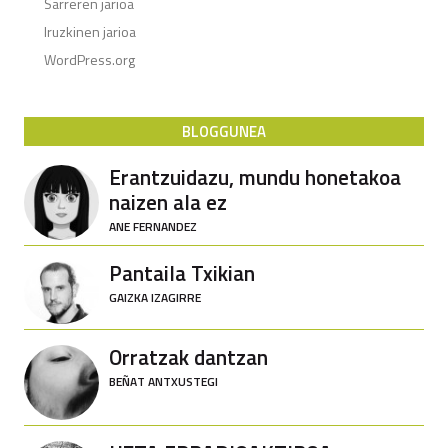
Sarreren jarioa
Iruzkinen jarioa
WordPress.org
BLOGGUNEA
Erantzuidazu, mundu honetakoa
naizen ala ez
ANE FERNANDEZ
Pantaila Txikian
GAIZKA IZAGIRRE
Orratzak dantzan
BEÑAT ANTXUSTEGI