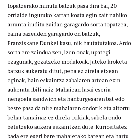
topatzerako minutu batzuk pasa dira bai, 20
orrialde inguruko kartan kosta egin zait nahiko
arrunta iruditu zaidan garagardo sorta topatzea,
baina bazeuden garagardo on batzuk,
Franziskane Dunkel kasu, nik hautatutakoa. Ardo
sorta ere zaindua zen, izen onak, upategi
ezagunak, gozatzeko modukoak. Jateko kroketa
batzuk aukeratu ditut, pena ez zirela etxean
eginak, hain eskaintza zabalaren artean ezin
aukeratu ibili naiz. Mahaiean lasai eseria
nengoela sandwich eta hanburgesaren bat edo
beste pasa da nire mahaiaren ondotik eta aitortu
behar tamainaz ez direla txikiak, sabela ondo
betetzeko aukera eskaintzen dute. Kuriositatez
bada ere eseri bere mahaietako batean eta hartu