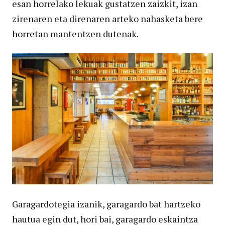
esan horrelako lekuak gustatzen zaizkit, izan
zirenaren eta direnaren arteko nahasketa bere
horretan mantentzen dutenak.
Garagardotegia izanik, garagardo bat hartzeko
hautua egin dut, hori bai, garagardo eskaintza