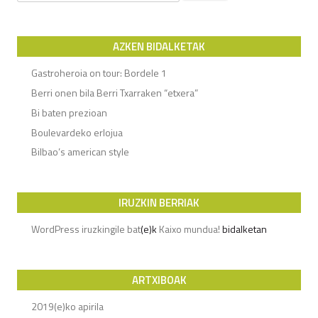
AZKEN BIDALKETAK
Gastroheroia on tour: Bordele 1
Berri onen bila Berri Txarraken “etxera”
Bi baten prezioan
Boulevardeko erlojua
Bilbao’s american style
IRUZKIN BERRIAK
WordPress iruzkingile bat
(e)k
Kaixo mundua!
bidalketan
ARTXIBOAK
2019(e)ko apirila