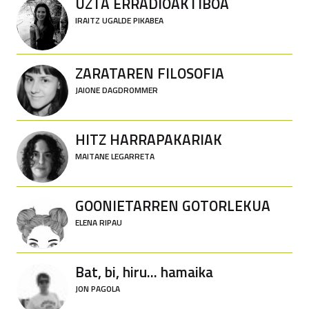
UZTA ERRADIOAKTIBOA
IRAITZ UGALDE PIKABEA
ZARATAREN FILOSOFIA
JAIONE DAGDROMMER
HITZ HARRAPAKARIAK
MAITANE LEGARRETA
GOONIETARREN GOTORLEKUA
ELENA RIPAU
Bat, bi, hiru... hamaika
JON PAGOLA