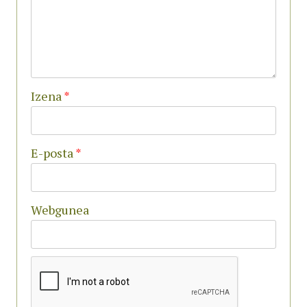
Izena
*
E-posta
*
Webgunea