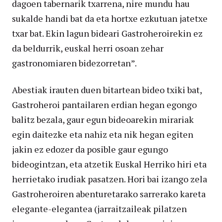
dagoen tabernarik txarrena, nire mundu hau
sukalde handi bat da eta hortxe ezkutuan jatetxe
txar bat. Ekin lagun bideari Gastroheroirekin ez
da beldurrik, euskal herri osoan zehar
gastronomiaren bidezorretan”.
Abestiak irauten duen bitartean bideo txiki bat,
Gastroheroi pantailaren erdian hegan egongo
balitz bezala, gaur egun bideoarekin mirariak
egin daitezke eta nahiz eta nik hegan egiten
jakin ez edozer da posible gaur egungo
bideogintzan, eta atzetik Euskal Herriko hiri eta
herrietako irudiak pasatzen. Hori bai izango zela
Gastroheroiren abenturetarako sarrerako kareta
elegante-elegantea (jarraitzaileak pilatzen