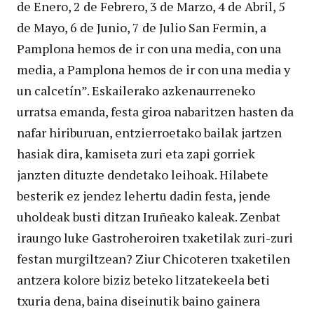
de Enero, 2 de Febrero, 3 de Marzo, 4 de Abril, 5
de Mayo, 6 de Junio, 7 de Julio San Fermin, a
Pamplona hemos de ir con una media, con una
media, a Pamplona hemos de ir con una media y
un calcetín”. Eskailerako azkenaurreneko
urratsa emanda, festa giroa nabaritzen hasten da
nafar hiriburuan, entzierroetako bailak jartzen
hasiak dira, kamiseta zuri eta zapi gorriek
janzten dituzte dendetako leihoak. Hilabete
besterik ez jendez lehertu dadin festa, jende
uholdeak busti ditzan Iruñeako kaleak. Zenbat
iraungo luke Gastroheroiren txaketilak zuri-zuri
festan murgiltzean? Ziur Chicoteren txaketilen
antzera kolore biziz beteko litzatekeela beti
txuria dena, baina diseinutik baino gainera