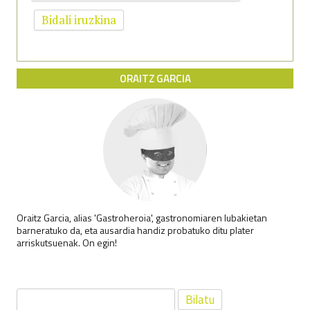
ORAITZ GARCIA
Oraitz Garcia, alias 'Gastroheroia', gastronomiaren lubakietan
barneratuko da, eta ausardia handiz probatuko ditu plater
arriskutsuenak. On egin!
Bilatu: