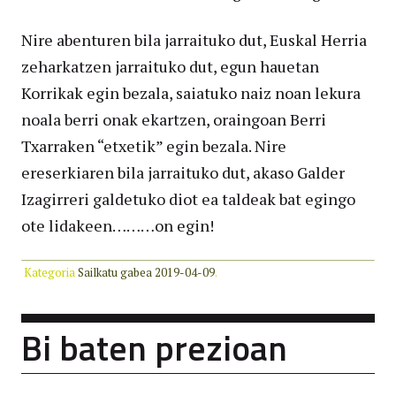
Nire abenturen bila jarraituko dut, Euskal Herria
zeharkatzen jarraituko dut, egun hauetan
Korrikak egin bezala, saiatuko naiz noan lekura
noala berri onak ekartzen, oraingoan Berri
Txarraken “etxetik” egin bezala. Nire
ereserkiaren bila jarraituko dut, akaso Galder
Izagirreri galdetuko diot ea taldeak bat egingo
ote lidakeen………on egin!
Kategoria
Sailkatu gabea
2019-04-09
.
Bi baten prezioan