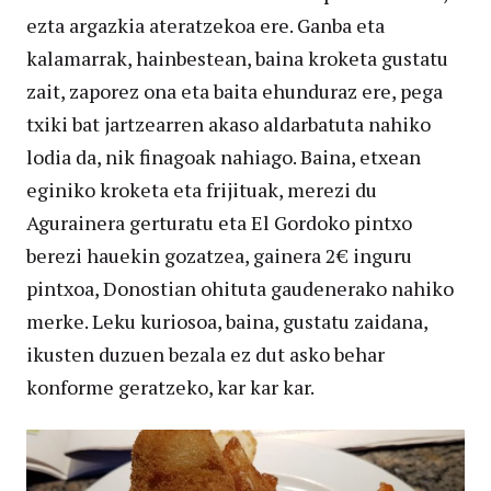
ezta argazkia ateratzekoa ere. Ganba eta
kalamarrak, hainbestean, baina kroketa gustatu
zait, zaporez ona eta baita ehunduraz ere, pega
txiki bat jartzearren akaso aldarbatuta nahiko
lodia da, nik finagoak nahiago. Baina, etxean
eginiko kroketa eta frijituak, merezi du
Agurainera gerturatu eta El Gordoko pintxo
berezi hauekin gozatzea, gainera 2€ inguru
pintxoa, Donostian ohituta gaudenerako nahiko
merke. Leku kuriosoa, baina, gustatu zaidana,
ikusten duzuen bezala ez dut asko behar
konforme geratzeko, kar kar kar.