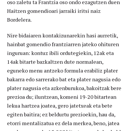
oso zaletu ta Frantzia oso ondo ezagutzen duen
Haitzen gomendioari jarraiki iritsi naiz
Bordelera.
Nire bidaiaren kontakizunarekin hasi aurretik,
hainbat gomendio frantziarren jateko ohituren
inguruan: kontuz ibili ordutegiekin, 12ak eta
14ak bitarte bazkaltzen dute normalean,
eguneko menu antzeko formula erabiliz plater
bakarra edo sarrerako bat eta plater nagusia edo
plater nagusia eta azkenburukoa, bakoitzak bere
prezioa du; iluntzean, komeni 19-20 bitartean
lekua hartzea joatea, gero jatetxeak eta bete
egiten baitira; ez beldurtu prezioekin, hau da,
etorri mentalizatua ez dela merkea, beno, jatea