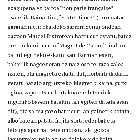
ezagupena ez baitoa “non parle française”
esatetik. Baina, tira, “Porte Dijoux” (erromatar
garaian mendebaldeko sarrera zena) ondoan
dagoen Marcel Bistrotean hartu dut ostatu, batez
ere, erakarri nauen “Magret de Canard” irakurri
baitut eguneko eskaintzan. Barruan eseri,
bakarrik nagoenetan ez naiz oso terraza zalea
izaten, eta magreta eskatu dut, norbaiti dudarik
geratu bazaio argi uzteko. Magret bikaina, gutxi
egina, zaporetsua, bertakoa (zerbitzariak
inguruko baserri batekin lan egiten dutela esan
dit), eta saltsa gozo bat neurrian gainetik botata,
albo batean patata frijitu sorta eder bat eta
letxuga apur bat bere ondoan. Jaki goxoa
laguntzeko, nola ez, Bordeleko ardo beltz