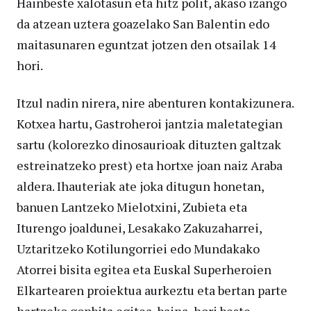
Hainbeste xalotasun eta hitz polit, akaso izango
da atzean uztera goazelako San Balentin edo
maitasunaren eguntzat jotzen den otsailak 14
hori.
Itzul nadin nirera, nire abenturen kontakizunera.
Kotxea hartu, Gastroheroi jantzia maletategian
sartu (kolorezko dinosaurioak dituzten galtzak
estreinatzeko prest) eta hortxe joan naiz Araba
aldera. Ihauteriak ate joka ditugun honetan,
banuen Lantzeko Mielotxini, Zubieta eta
Iturengo joaldunei, Lesakako Zakuzaharrei,
Uztaritzeko Kotilungorriei edo Mundakako
Atorrei bisita egitea eta Euskal Superheroien
Elkartearen proiektua aurkeztu eta bertan parte