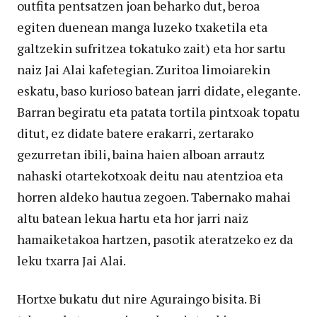
outfita pentsatzen joan beharko dut, beroa
egiten duenean manga luzeko txaketila eta
galtzekin sufritzea tokatuko zait) eta hor sartu
naiz Jai Alai kafetegian. Zuritoa limoiarekin
eskatu, baso kurioso batean jarri didate, elegante.
Barran begiratu eta patata tortila pintxoak topatu
ditut, ez didate batere erakarri, zertarako
gezurretan ibili, baina haien alboan arrautz
nahaski otartekotxoak deitu nau atentzioa eta
horren aldeko hautua zegoen. Tabernako mahai
altu batean lekua hartu eta hor jarri naiz
hamaiketakoa hartzen, pasotik ateratzeko ez da
leku txarra Jai Alai.
Hortxe bukatu dut nire Aguraingo bisita. Bi