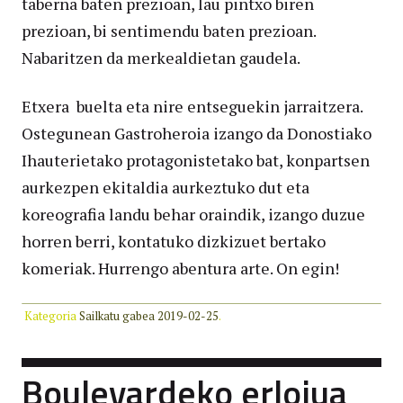
taberna baten prezioan, lau pintxo biren
prezioan, bi sentimendu baten prezioan.
Nabaritzen da merkealdietan gaudela.
Etxera buelta eta nire entseguekin jarraitzera.
Ostegunean Gastroheroia izango da Donostiako
Ihauterietako protagonistetako bat, konpartsen
aurkezpen ekitaldia aurkeztuko dut eta
koreografia landu behar oraindik, izango duzue
horren berri, kontatuko dizkizuet bertako
komeriak. Hurrengo abentura arte. On egin!
Kategoria
Sailkatu gabea
2019-02-25
.
Boulevardeko erlojua