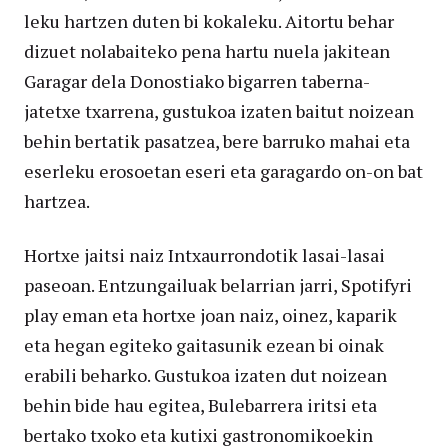
leku hartzen duten bi kokaleku. Aitortu behar
dizuet nolabaiteko pena hartu nuela jakitean
Garagar dela Donostiako bigarren taberna-
jatetxe txarrena, gustukoa izaten baitut noizean
behin bertatik pasatzea, bere barruko mahai eta
eserleku erosoetan eseri eta garagardo on-on bat
hartzea.
Hortxe jaitsi naiz Intxaurrondotik lasai-lasai
paseoan. Entzungailuak belarrian jarri, Spotifyri
play eman eta hortxe joan naiz, oinez, kaparik
eta hegan egiteko gaitasunik ezean bi oinak
erabili beharko. Gustukoa izaten dut noizean
behin bide hau egitea, Bulebarrera iritsi eta
bertako txoko eta kutixi gastronomikoekin