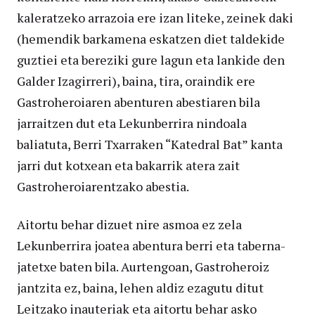
kaleratzeko arrazoia ere izan liteke, zeinek daki
(hemendik barkamena eskatzen diet taldekide
guztiei eta bereziki gure lagun eta lankide den
Galder Izagirreri), baina, tira, oraindik ere
Gastroheroiaren abenturen abestiaren bila
jarraitzen dut eta Lekunberrira nindoala
baliatuta, Berri Txarraken “Katedral Bat” kanta
jarri dut kotxean eta bakarrik atera zait
Gastroheroiarentzako abestia.
Aitortu behar dizuet nire asmoa ez zela
Lekunberrira joatea abentura berri eta taberna-
jatetxe baten bila. Aurtengoan, Gastroheroiz
jantzita ez, baina, lehen aldiz ezagutu ditut
Leitzako inauteriak eta aitortu behar asko