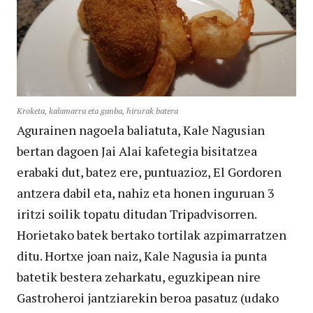
Kroketa, kalamarra eta ganba, hirurak batera
Agurainen nagoela baliatuta, Kale Nagusian
bertan dagoen Jai Alai kafetegia bisitatzea
erabaki dut, batez ere, puntuazioz, El Gordoren
antzera dabil eta, nahiz eta honen inguruan 3
iritzi soilik topatu ditudan Tripadvisorren.
Horietako batek bertako tortilak azpimarratzen
ditu. Hortxe joan naiz, Kale Nagusia ia punta
batetik bestera zeharkatu, eguzkipean nire
Gastroheroi jantziarekin beroa pasatuz (udako