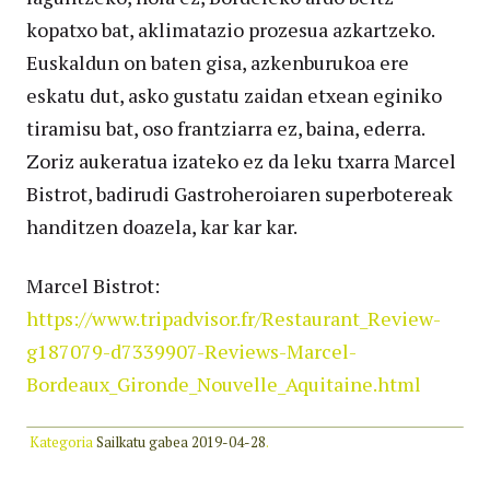
kopatxo bat, aklimatazio prozesua azkartzeko.
Euskaldun on baten gisa, azkenburukoa ere
eskatu dut, asko gustatu zaidan etxean eginiko
tiramisu bat, oso frantziarra ez, baina, ederra.
Zoriz aukeratua izateko ez da leku txarra Marcel
Bistrot, badirudi Gastroheroiaren superbotereak
handitzen doazela, kar kar kar.
Marcel Bistrot:
https://www.tripadvisor.fr/Restaurant_Review-
g187079-d7339907-Reviews-Marcel-
Bordeaux_Gironde_Nouvelle_Aquitaine.html
Kategoria
Sailkatu gabea
2019-04-28
.