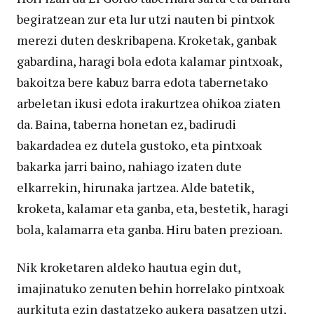
begiratzean zur eta lur utzi nauten bi pintxok
merezi duten deskribapena. Kroketak, ganbak
gabardina, haragi bola edota kalamar pintxoak,
bakoitza bere kabuz barra edota tabernetako
arbeletan ikusi edota irakurtzea ohikoa ziaten
da. Baina, taberna honetan ez, badirudi
bakardadea ez dutela gustoko, eta pintxoak
bakarka jarri baino, nahiago izaten dute
elkarrekin, hirunaka jartzea. Alde batetik,
kroketa, kalamar eta ganba, eta, bestetik, haragi
bola, kalamarra eta ganba. Hiru baten prezioan.
Nik kroketaren aldeko hautua egin dut,
imajinatuko zenuten behin horrelako pintxoak
aurkituta ezin dastatzeko aukera pasatzen utzi,