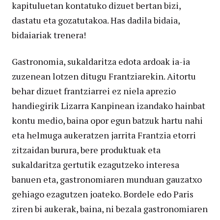
kapituluetan kontatuko dizuet bertan bizi,
dastatu eta gozatutakoa. Has dadila bidaia,
bidaiariak trenera!
Gastronomia, sukaldaritza edota ardoak ia-ia
zuzenean lotzen ditugu Frantziarekin. Aitortu
behar dizuet frantziarrei ez niela aprezio
handiegirik Lizarra Kanpinean izandako hainbat
kontu medio, baina opor egun batzuk hartu nahi
eta helmuga aukeratzen jarrita Frantzia etorri
zitzaidan burura, bere produktuak eta
sukaldaritza gertutik ezagutzeko interesa
banuen eta, gastronomiaren munduan gauzatxo
gehiago ezagutzen joateko. Bordele edo Paris
ziren bi aukerak, baina, ni bezala gastronomiaren