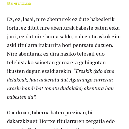
Utzi erantzuna
Ez, ez, lasai, nire abenturek ez dute babeslerik
lortu, ez ditut nire abenturak babesle baten esku
jarri, ez dut nire burua saldu, nahiz eta askok ziur
aski titularra irakurrita hori pentsatu duzuen.
Nire abenturak ez dira hasiko telesail edo
telebistako saioetan geroz eta gehiagotan
ikusten dugun esaldiarekin: “
Eroskik (edo dena
delakoak, hau aukeratu dut Aguraingo sarreran
Eroski handi bat topatu dudalako) abentura hau
babesten du”.
Gaurkoan, taberna baten prezioan, bi
dakarzkizuet. Hortxe titularraren zergatia edo