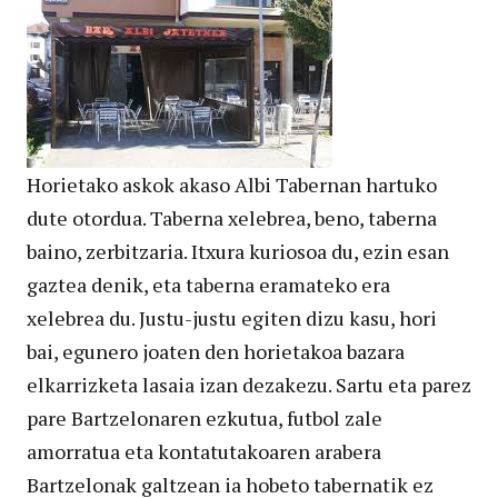
Horietako askok akaso Albi Tabernan hartuko
dute otordua. Taberna xelebrea, beno, taberna
baino, zerbitzaria. Itxura kuriosoa du, ezin esan
gaztea denik, eta taberna eramateko era
xelebrea du. Justu-justu egiten dizu kasu, hori
bai, egunero joaten den horietakoa bazara
elkarrizketa lasaia izan dezakezu. Sartu eta parez
pare Bartzelonaren ezkutua, futbol zale
amorratua eta kontatutakoaren arabera
Bartzelonak galtzean ia hobeto tabernatik ez