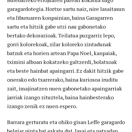
Bulebarreko erlojuaren parean kokatua dago
garagardotegia. Hortxe sartu naiz, nire lasaitasun
eta liburuaren konpainian, baina Garagarren
sartu eta hitzik gabe utzi nau gabonetako
bertako dekorazioak. Teilatua puzgarriz lepo,
gorri kolorekoak, zilar koloreko zintadunak
batzuk eta horien artean Papa Noel, kanpaiak,
tximini alboan kokatzeko galtzerdi, bolatxoak
eta beste hainbat apaingarri. Ez dakit hitzik gabe
onerako edo txarrerako, baina kuriosoa iruditu
zait, imajinatzen nuen gabonetako apaingarriak
jarriak izango zituztela, baina hainbesterako
izango zenik ez nuen espero.
Barrara gerturatu eta ohiko gisan Leffe garagardo
belgiar pinta bat eskatu dut, lasai eta patxadan