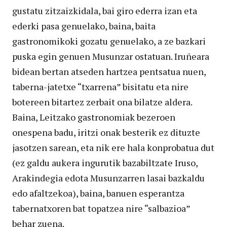
gustatu zitzaizkidala, bai giro ederra izan eta
ederki pasa genuelako, baina, baita
gastronomikoki gozatu genuelako, a ze bazkari
puska egin genuen Musunzar ostatuan. Iruñeara
bidean bertan atseden hartzea pentsatua nuen,
taberna-jatetxe “txarrena” bisitatu eta nire
botereen bitartez zerbait ona bilatze aldera.
Baina, Leitzako gastronomiak bezeroen
onespena badu, iritzi onak besterik ez dituzte
jasotzen sarean, eta nik ere hala konprobatua dut
(ez galdu aukera ingurutik bazabiltzate Iruso,
Arakindegia edota Musunzarren lasai bazkaldu
edo afaltzekoa), baina, banuen esperantza
tabernatxoren bat topatzea nire “salbazioa”
behar zuena.