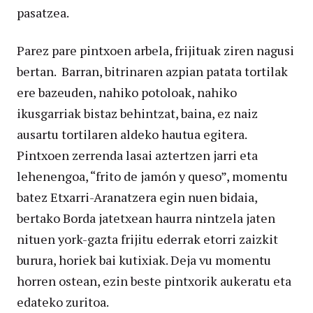
pasatzea.
Parez pare pintxoen arbela, frijituak ziren nagusi
bertan. Barran, bitrinaren azpian patata tortilak
ere bazeuden, nahiko potoloak, nahiko
ikusgarriak bistaz behintzat, baina, ez naiz
ausartu tortilaren aldeko hautua egitera.
Pintxoen zerrenda lasai aztertzen jarri eta
lehenengoa, “frito de jamón y queso”, momentu
batez Etxarri-Aranatzera egin nuen bidaia,
bertako Borda jatetxean haurra nintzela jaten
nituen york-gazta frijitu ederrak etorri zaizkit
burura, horiek bai kutixiak. Deja vu momentu
horren ostean, ezin beste pintxorik aukeratu eta
edateko zuritoa.