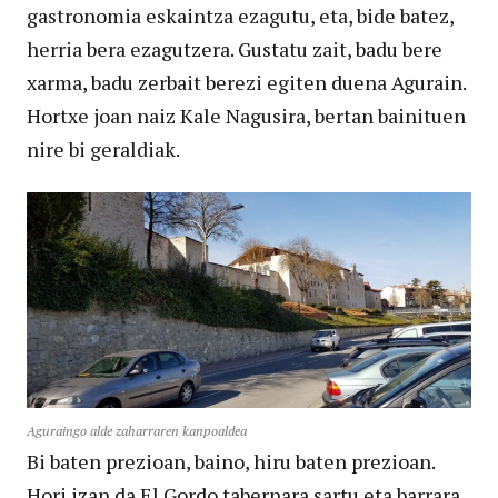
gastronomia eskaintza ezagutu, eta, bide batez,
herria bera ezagutzera. Gustatu zait, badu bere
xarma, badu zerbait berezi egiten duena Agurain.
Hortxe joan naiz Kale Nagusira, bertan bainituen
nire bi geraldiak.
Aguraingo alde zaharraren kanpoaldea
Bi baten prezioan, baino, hiru baten prezioan.
Hori izan da El Gordo tabernara sartu eta barrara