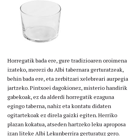
Horregatik bada ere, gure tradizioaren oroimena
izateko, merezi du Albi tabernara gerturatzeak,
behin bada ere, eta zerbitzari xelebreari aurpegia
jartzeko. Pintxoei dagokionez, misterio handirik
gabekoak, ez da alderdi horregatik ezaguna
egingo taberna, nahiz eta kontatu didaten
ogitartekoak ez direla gaizki egiten. Herriko
plazan kokatua, atseden hartzeko leku aproposa
izan liteke Albi Lekunberrira gerturatuz gero.