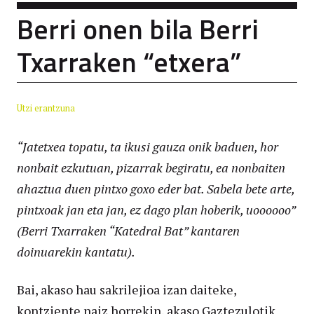
Berri onen bila Berri
Txarraken “etxera”
Utzi erantzuna
“Jatetxea topatu, ta ikusi gauza onik baduen, hor
nonbait ezkutuan, pizarrak begiratu, ea nonbaiten
ahaztua duen pintxo goxo eder bat. Sabela bete arte,
pintxoak jan eta jan, ez dago plan hoberik, uoooooo”
(Berri Txarraken “Katedral Bat” kantaren
doinuarekin kantatu).
Bai, akaso hau sakrilejioa izan daiteke,
kontziente naiz horrekin, akaso Gaztezulotik