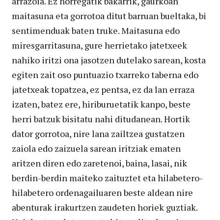
arrazoia. Ez horregatik bakarrik, gaurkoan
maitasuna eta gorrotoa ditut barruan bueltaka, bi
sentimenduak baten truke. Maitasuna edo
miresgarritasuna, gure herrietako jatetxeek
nahiko iritzi ona jasotzen dutelako sarean, kosta
egiten zait oso puntuazio txarreko taberna edo
jatetxeak topatzea, ez pentsa, ez da lan erraza
izaten, batez ere, hiriburuetatik kanpo, beste
herri batzuk bisitatu nahi ditudanean. Hortik
dator gorrotoa, nire lana zailtzea gustatzen
zaiola edo zaizuela sarean iritziak ematen
aritzen diren edo zaretenoi, baina, lasai, nik
berdin-berdin maiteko zaituztet eta hilabetero-
hilabetero ordenagailuaren beste aldean nire
abenturak irakurtzen zaudeten horiek guztiak.