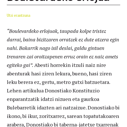
Utzi erantzuna
“Boulevardeko erlojuak, taupada kolpe tristez
darrai, baina bizitzaren orratzek ez dute atzera egin
nahi. Bakarrik nago ixil deslai, galdu gintuen
trenaren zai oroitzapenen erruz orain ez naiz amets
egiteko gai”.
Abesti horrekin itzuli naiz nire
abenturak hasi ziren lekura, bueno, hasi ziren
leku berera ez, gertu, metro gutxi batzuetara.
Lehen artikulua Donostiako Konstituzio
enparantzatik idatzi nizuen eta gaurkoa
Bulebarretik idazten ari natzaizue. Donostiako bi
ikono, bi ikur, zoritxarrez, sarean topatutakoaren
arabera, Donostiako bi taberna-jatetxe txarrenak