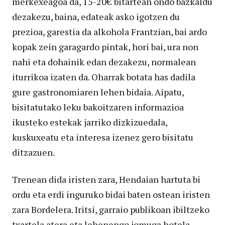
merkexeagoa da, 15-20€ bitartean ondo bazkaldu
dezakezu, baina, edateak asko igotzen du
prezioa, garestia da alkohola Frantzian, bai ardo
kopak zein garagardo pintak, hori bai, ura non
nahi eta dohainik edan dezakezu, normalean
iturrikoa izaten da. Oharrak botata has dadila
gure gastronomiaren lehen bidaia. Aipatu,
bisitatutako leku bakoitzaren informazioa
ikusteko estekak jarriko dizkizuedala,
kuskuxeatu eta interesa izenez gero bisitatu
ditzazuen.
Trenean dida iristen zara, Hendaian hartuta bi
ordu eta erdi inguruko bidai baten ostean iristen
zara Bordelera. Iritsi, garraio publikoan ibiltzeko
txartela atera eta lehenengo jomuga hotela,