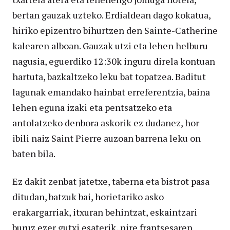
bertan gauzak uzteko. Erdialdean dago kokatua,
hiriko epizentro bihurtzen den Sainte-Catherine
kalearen alboan. Gauzak utzi eta lehen helburu
nagusia, eguerdiko 12:30k inguru direla kontuan
hartuta, bazkaltzeko leku bat topatzea. Baditut
lagunak emandako hainbat erreferentzia, baina
lehen eguna izaki eta pentsatzeko eta
antolatzeko denbora askorik ez dudanez, hor
ibili naiz Saint Pierre auzoan barrena leku on
baten bila.
Ez dakit zenbat jatetxe, taberna eta bistrot pasa
ditudan, batzuk bai, horietariko asko
erakargarriak, itxuran behintzat, eskaintzari
buruz ezer gutxi esaterik, nire frantsesaren