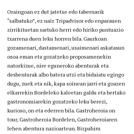
Oraingoan ez dut jatetxe edo tabernarik
“salbatuko”, ez naiz Tripadvisor edo enparauen
zirrikituetan sartuko herri edo hiriko puntuazio
txarrena duen leku horren bila. Gaurkoan
gozamenari, dastamenari, usaimenari askatasun
osoa eman eta gozatzeko proposamenekin
natorkizue, nire eguneroko abenturak eta
desbenturak albo batera utzi eta bidaiatu egingo
dugu, zuek eta nik, kapa soinean jarri eta goazen
elkarrekin Bordeleko kaleetan galdu eta bertako
gastronomiarekin gozatzeko leku berezi,
kurioso, on eta ederren bila. Gastroheroia on
tour, Gastroheroia Bordelen, Gastroheroiaren
lehen abentura nazioartean. Bizpahiru