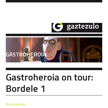
GASTROHEROIA
Gastroheroia on tour:
Bordele 1
Utzi erantzuna