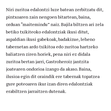
Niri zuritoa edalontzi luze batean zerbitzatu dit,
pintxoaren zain nengoen bitartean, baina,
orduan “maitemindu” naiz. Bajila biltzen ari zela
betiko txikiteoko edalontziak ikusi ditut,
aspaldian ikusi gabekoak, badakizue, leheno
tabernetan ardo txikitoa edo zuritoa hartzeko
baliatzen ziren horiek, pena niri ez didala
zuritoa bertan jarri, Gastroheroiz jantzita
joatearen ondorioa izango da akaso. Baina,
ilusioa egin dit oraindik ere tabernak topatzea
gure poteoaren ikur izan diren edalontziak
erabiltzen jarraitzen dutenak.