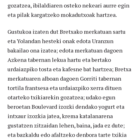
gozatzea, ibilaldiaren osteko nekeari aurre egin
eta pilak kargatzeko mokadutxoak hartzea.
Gustukoa izaten dut Bretxako merkatuan sartu
eta Yolandan hesteki onak edota Uranzun
bakailao ona izatea; edota merkatuan dagoen
Azkena tabernan lekua hartu eta bertako
urdaiazpiko tosta eta kafesne bat hartzea; Bretxa
merkatuaren alboan dagoen Gorriti tabernan
tortila frantsesa eta urdaiazpiko xerra dituen
otarteko txikiarekin gozatzea; udako egun
beroetan Boulevard izozki dendako yogurt eta
intxaur izozkia jatea, krema katalanarena
gustatzen zitzaidan lehen, baina, jada ez dute;
eta bazkaldu edo afaltzeko denbora tarte txikia