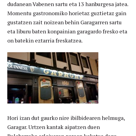
dudanean Vabenen sartu eta 13 hanburgesa jatea.
Momentu gastronomiko horietaz guztietaz gain
gustatzen zait noizean behin Garagarren sartu
eta liburu baten konpainian garagardo fresko eta
on batekin eztarria freskatzea.
Hori izan dut gaurko nire ibilbidearen helmuga,
Garagar. Urtzen kantak aipatzen duen