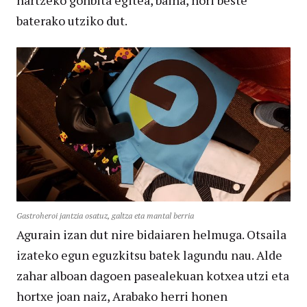
hartzeko gonbita egitea, baina, hori beste
baterako utziko dut.
Gastroheroi jantzia osatuz, galtza eta mantal berria
Agurain izan dut nire bidaiaren helmuga. Otsaila
izateko egun eguzkitsu batek lagundu nau. Alde
zahar alboan dagoen pasealekuan kotxea utzi eta
hortxe joan naiz, Arabako herri honen