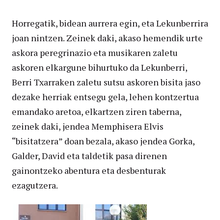
Horregatik, bidean aurrera egin, eta Lekunberrira
joan nintzen. Zeinek daki, akaso hemendik urte
askora peregrinazio eta musikaren zaletu
askoren elkargune bihurtuko da Lekunberri,
Berri Txarraken zaletu sutsu askoren bisita jaso
dezake herriak entsegu gela, lehen kontzertua
emandako aretoa, elkartzen ziren taberna,
zeinek daki, jendea Memphisera Elvis
“bisitatzera” doan bezala, akaso jendea Gorka,
Galder, David eta taldetik pasa direnen
gainontzeko abentura eta desbenturak
ezagutzera.