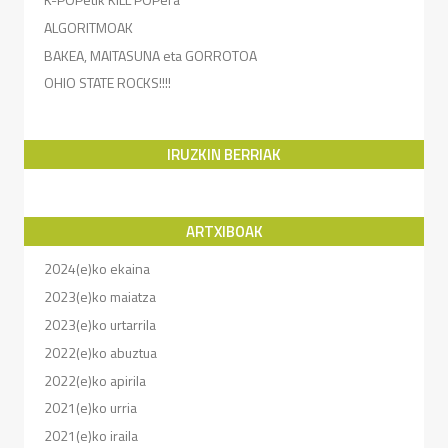
ALGORITMOAK
BAKEA, MAITASUNA eta GORROTOA
OHIO STATE ROCKS!!!!
IRUZKIN BERRIAK
ARTXIBOAK
2024(e)ko ekaina
2023(e)ko maiatza
2023(e)ko urtarrila
2022(e)ko abuztua
2022(e)ko apirila
2021(e)ko urria
2021(e)ko iraila