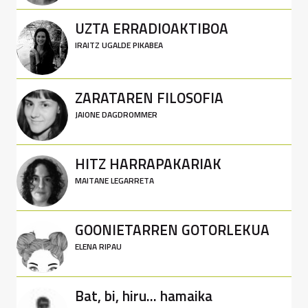
UZTA ERRADIOAKTIBOA
IRAITZ UGALDE PIKABEA
ZARATAREN FILOSOFIA
JAIONE DAGDROMMER
HITZ HARRAPAKARIAK
MAITANE LEGARRETA
GOONIETARREN GOTORLEKUA
ELENA RIPAU
Bat, bi, hiru... hamaika