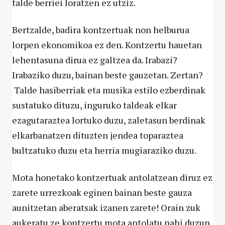
talde berriei loratzen ez utziz.
Bertzalde, badira kontzertuak non helburua
lorpen ekonomikoa ez den. Kontzertu hauetan
lehentasuna dirua ez galtzea da. Irabazi?
Irabaziko duzu, bainan beste gauzetan. Zertan?
Talde hasiberriak eta musika estilo ezberdinak
sustatuko dituzu, inguruko taldeak elkar
ezagutaraztea lortuko duzu, zaletasun berdinak
elkarbanatzen dituzten jendea toparaztea
bultzatuko duzu eta herria mugiaraziko duzu.
Mota honetako kontzertuak antolatzean diruz ez
zarete urrezkoak eginen bainan beste gauza
aunitzetan aberatsak izanen zarete! Orain zuk
aukeratu ze kontzertu mota antolatu nahi duzun.