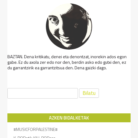
BAZTAN. Dena kritikatu, denei eta denontzat, inorekin ados egon
gabe. Ez du axola zer edo nor den, berdin asko edo gutxi den, ez
du garrantzirik ea garrantzitsua den. Dena gaizki dago.
Bilatu:
AZKEN BIDALKETAK
#MUSICFORPALESTINE#
K-POPetik KILL POPera