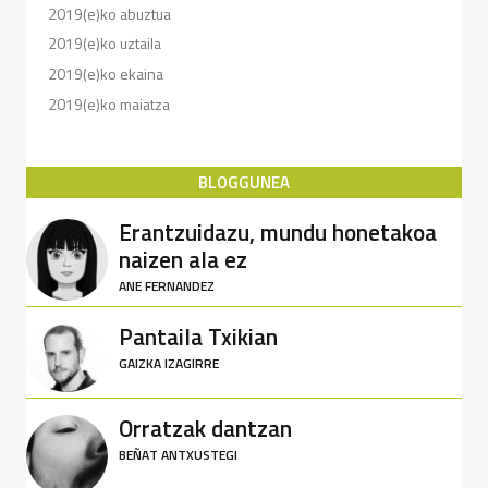
2019(e)ko abuztua
2019(e)ko uztaila
2019(e)ko ekaina
2019(e)ko maiatza
BLOGGUNEA
Erantzuidazu, mundu honetakoa
naizen ala ez
ANE FERNANDEZ
Pantaila Txikian
GAIZKA IZAGIRRE
Orratzak dantzan
BEÑAT ANTXUSTEGI