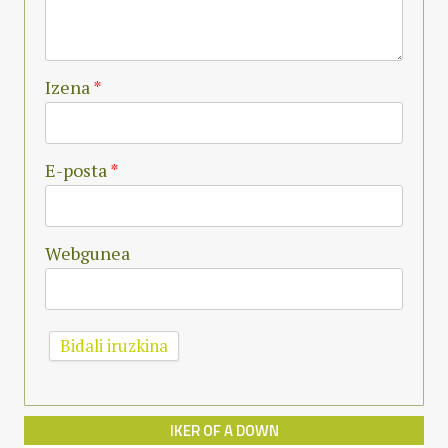
Izena
*
E-posta
*
Webgunea
IKER OF A DOWN