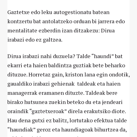
Gaztetxe edo leku autogestionatu batean
kontzertu bat antolatzeko orduan bi jarrera edo
mentalitate ezberdin izan ditzakezu: Dirua
irabazi edo ez galtzea.
Dirua irabazi nahi duzuela? Talde “haundi” bat
ekarri eta haien baldintza guztiak bete beharko
dituzue. Horretaz gain, kriston lana egin ondotik,
gaualdiko irabazi gehienak taldeak eta haien
managerrak eramanen dituzte. Taldeak bere
birako hutsunea zuekin beteko du eta jendeari
oraindik “gaztetxeroak” direla erakutsiko diote.
Hau dena gutxi ez balitz, lortutako efektua talde
“haundiak” geroz eta haundiagoak bihurtzea da,