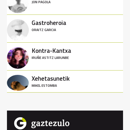
JON PAGOLA
Gastroheroia
ORAITZ GARCIA
Kontra-Kantxa
IRUÑE ASTITZ LARUNBE
Xehetasunetik
MIKEL ESTOMBA