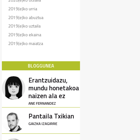
2019(e)ko urria
2019(e)ko abuztua
2019(e)ko uztaila
2019(e)ko ekaina
2019(e)ko maiatza
BLOGGUNEA
Erantzuidazu,
mundu honetakoa
naizen ala ez
ANE FERNANDEZ
Pantaila Txikian
GAIZKA IZAGIRRE