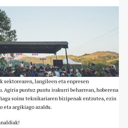
k sektorearen, langileen eta enpresen
u. Agiria puntuz puntu irakurri beharrean, hoberena
aga soinu teknikariaren bizipenak entzutea, ezin
 eta argikiago azaldu.
naldiak!