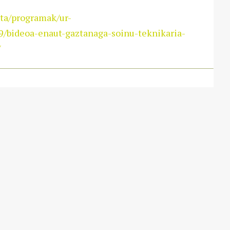
sta/programak/ur-
/bideoa-enaut-gaztanaga-soinu-teknikaria-
/