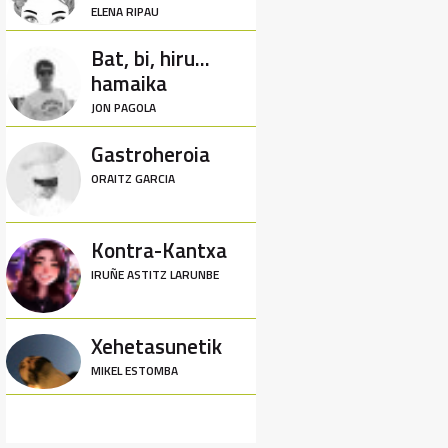
ELENA RIPAU
Bat, bi, hiru...
hamaika
JON PAGOLA
Gastroheroia
ORAITZ GARCIA
Kontra-Kantxa
IRUÑE ASTITZ LARUNBE
Xehetasunetik
MIKEL ESTOMBA