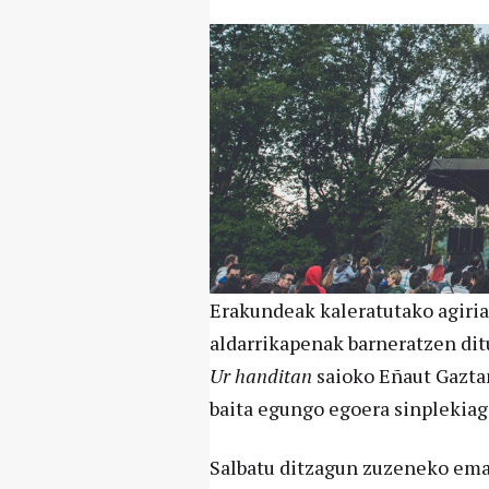
Erakundeak kaleratutako agiria
aldarrikapenak barneratzen dit
Ur handitan
saioko Eñaut Gaztañ
baita egungo egoera sinplekiago
Salbatu ditzagun zuzeneko ema