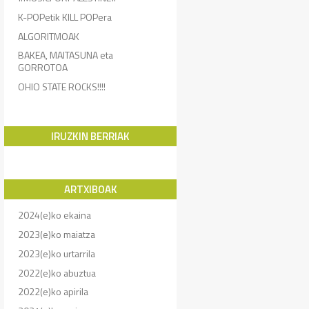
K-POPetik KILL POPera
ALGORITMOAK
BAKEA, MAITASUNA eta
GORROTOA
OHIO STATE ROCKS!!!!
IRUZKIN BERRIAK
ARTXIBOAK
2024(e)ko ekaina
2023(e)ko maiatza
2023(e)ko urtarrila
2022(e)ko abuztua
2022(e)ko apirila