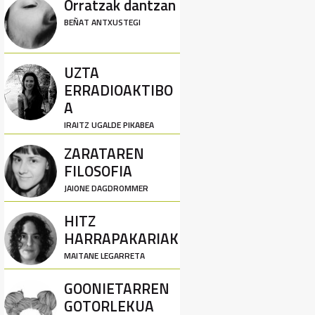
Orratzak dantzan
BEÑAT ANTXUSTEGI
UZTA
ERRADIOAKTIBO
A
IRAITZ UGALDE PIKABEA
ZARATAREN
FILOSOFIA
JAIONE DAGDROMMER
HITZ
HARRAPAKARIAK
MAITANE LEGARRETA
GOONIETARREN
GOTORLEKUA