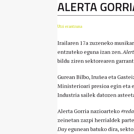
ALERTA GORRI
Utzi erantzuna
Irailaren 17a zuzeneko musikar
entzuteko eguna izan zen.
Aler
bildu ziren sektorearen garran
Gurean Bilbo, Iruñea eta Gastei
Ministerioari presioa egin eta 
Industria sailek datozen astee
Alerta Gorria nazioarteko
#reda
zeinetan zazpi herrialdek parte
Day
egunean batuko dira, sekto