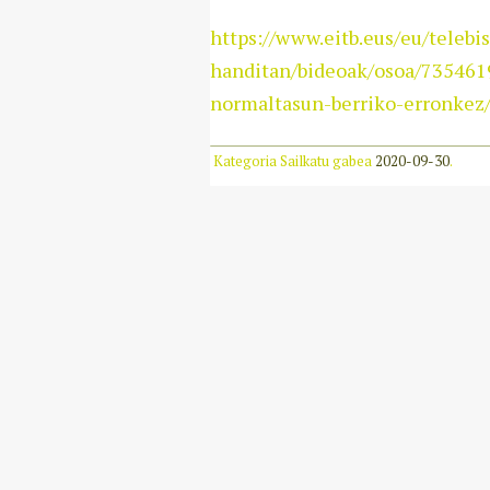
https://www.eitb.eus/eu/telebi
handitan/bideoak/osoa/7354619
normaltasun-berriko-erronkez
Kategoria Sailkatu gabea
2020-09-30
.