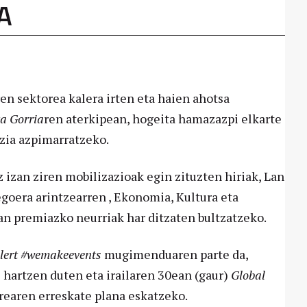
A
en sektorea kalera irten eta haien ahotsa
ta Gorria
ren aterkipean, hogeita hamazazpi elkarte
tzia azpimarratzeko.
z izan ziren mobilizazioak egin zituzten hiriak, Lan
egoera arintzearren , Ekonomia, Kultura eta
tan premiazko neurriak har ditzaten bultzatzeko.
lert #wemakeevents
mugimenduaren parte da,
 hartzen duten eta irailaren 30ean (gaur)
Global
rearen erreskate plana eskatzeko.