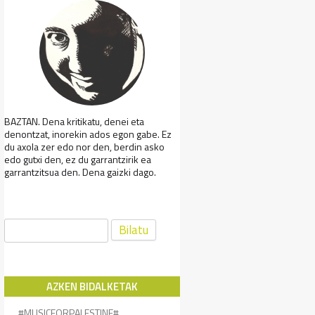
BAZTAN. Dena kritikatu, denei eta
denontzat, inorekin ados egon gabe. Ez
du axola zer edo nor den, berdin asko
edo gutxi den, ez du garrantzirik ea
garrantzitsua den. Dena gaizki dago.
Bilatu:
AZKEN BIDALKETAK
#MUSICFORPALESTINE#