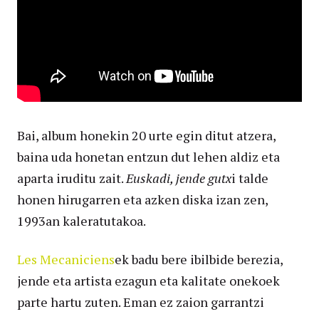
Bai, album honekin 20 urte egin ditut atzera,
baina uda honetan entzun dut lehen aldiz eta
aparta iruditu zait.
Euskadi, jende gutx
i talde
honen hirugarren eta azken diska izan zen,
1993an kaleratutakoa.
Les Mecaniciens
ek badu bere ibilbide berezia,
jende eta artista ezagun eta kalitate onekoek
parte hartu zuten. Eman ez zaion garrantzi