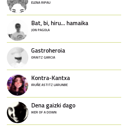
ELENA RIPAU
Bat, bi, hiru... hamaika
JON PAGOLA
Gastroheroia
ORAITZ GARCIA
Kontra-Kantxa
IRUÑE ASTITZ LARUNBE
Dena gaizki dago
IKER OF A DOWN