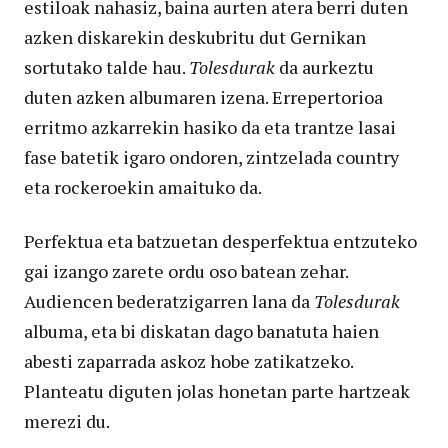
estiloak nahasiz, baina aurten atera berri duten
azken diskarekin deskubritu dut Gernikan
sortutako talde hau.
Tolesdurak
da aurkeztu
duten azken albumaren izena. Errepertorioa
erritmo azkarrekin hasiko da eta trantze lasai
fase batetik igaro ondoren, zintzelada country
eta rockeroekin amaituko da.
Perfektua eta batzuetan desperfektua entzuteko
gai izango zarete ordu oso batean zehar.
Audiencen bederatzigarren lana da
Tolesdurak
albuma, eta bi diskatan dago banatuta haien
abesti zaparrada askoz hobe zatikatzeko.
Planteatu diguten jolas honetan parte hartzeak
merezi du.