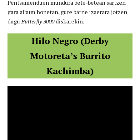
Pentsamenduen mundura bete-betean sartzen
gara album honetan, gure barne izaerara jotzen
dugu
Butterfly 3000
diskarekin.
Hilo Negro (Derby
Motoreta’s Burrito
Kachimba)