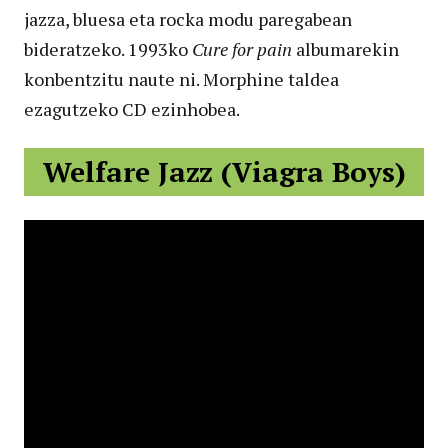
jazza, bluesa eta rocka modu paregabean
bideratzeko. 1993ko
Cure for pain
albumarekin
konbentzitu naute ni. Morphine taldea
ezagutzeko CD ezinhobea.
Welfare Jazz (Viagra Boys)