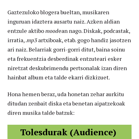
Gaztezuloko blogera bueltan, musikaren
inguruan idaztera ausartu naiz. Azken aldian
entzule aktibo
mood
ean nago. Diskak, podcastak,
irratia, .
mp3
artxiboak, etab. gogo handiz jasotzen
ari naiz. Belarriak gorri-gorri ditut, baina soinu
eta frekuentzia desberdinak entzuteari esker
niretzat deskubrimendu pertsonalak izan diren
hainbat album eta talde ekarri dizkizuet.
Hona hemen beraz, uda honetan zehar aurkitu
ditudan zenbait diska eta benetan aipatzekoak
diren musika talde batzuk:
Tolesdurak (Audience)