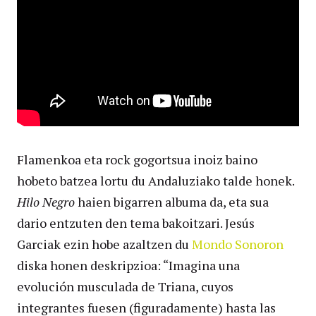
Flamenkoa eta rock gogortsua inoiz baino
hobeto batzea lortu du Andaluziako talde honek.
Hilo Negro
haien bigarren albuma da, eta sua
dario entzuten den tema bakoitzari. Jesús
Garciak ezin hobe azaltzen du
Mondo Sonoron
diska honen deskripzioa: “Imagina una
evolución musculada de Triana, cuyos
integrantes fuesen (figuradamente) hasta las