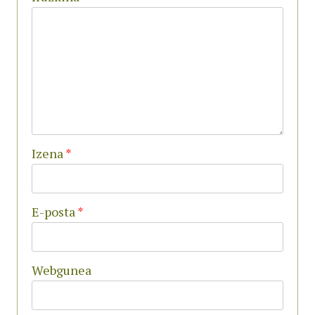
Izena
*
E-posta
*
Webgunea