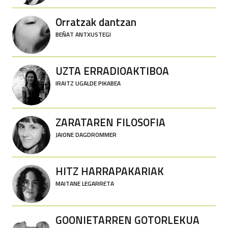
Orratzak dantzan
BEÑAT ANTXUSTEGI
UZTA ERRADIOAKTIBOA
IRAITZ UGALDE PIKABEA
ZARATAREN FILOSOFIA
JAIONE DAGDROMMER
HITZ HARRAPAKARIAK
MAITANE LEGARRETA
GOONIETARREN GOTORLEKUA