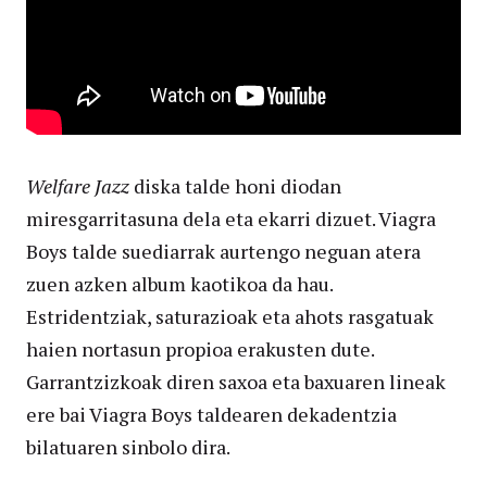
Welfare Jazz
diska talde honi diodan
miresgarritasuna dela eta ekarri dizuet. Viagra
Boys talde suediarrak aurtengo neguan atera
zuen azken album kaotikoa da hau.
Estridentziak, saturazioak eta ahots rasgatuak
haien nortasun propioa erakusten dute.
Garrantzizkoak diren saxoa eta baxuaren lineak
ere bai Viagra Boys taldearen dekadentzia
bilatuaren sinbolo dira.