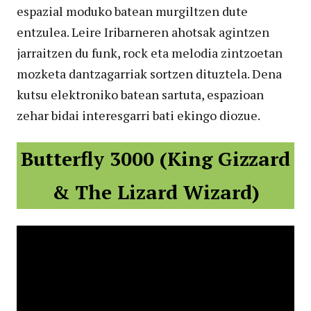
espazial moduko batean murgiltzen dute
entzulea. Leire Iribarneren ahotsak agintzen
jarraitzen du funk, rock eta melodia zintzoetan
mozketa dantzagarriak sortzen dituztela. Dena
kutsu elektroniko batean sartuta, espazioan
zehar bidai interesgarri bati ekingo diozue.
Butterfly 3000 (King Gizzard
& The Lizard Wizard)