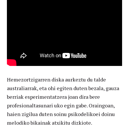
Hemezortzigarren diska aurkeztu du talde
australiarrak, eta ohi egiten duten bezala, gauza
berriak esperimentatzera joan dira bere
profesionaltasunari uko egin gabe. Oraingoan,
haien zigilua duten soinu psikodelikoei doinu
melodiko bikainak atxikitu dizkiote.