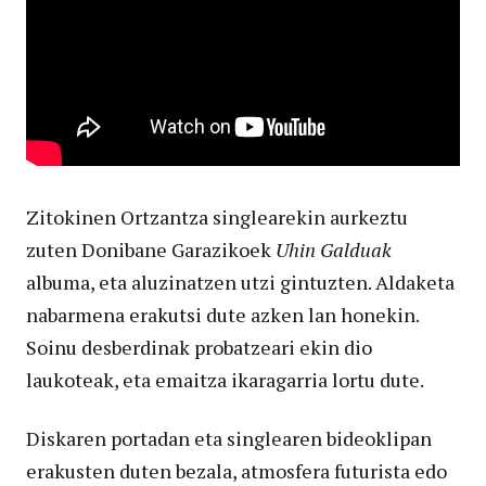
Zitokinen Ortzantza singlearekin aurkeztu
zuten Donibane Garazikoek
Uhin Galduak
albuma, eta aluzinatzen utzi gintuzten. Aldaketa
nabarmena erakutsi dute azken lan honekin.
Soinu desberdinak probatzeari ekin dio
laukoteak, eta emaitza ikaragarria lortu dute.
Diskaren portadan eta singlearen bideoklipan
erakusten duten bezala, atmosfera futurista edo