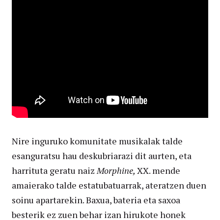
Nire inguruko komunitate musikalak talde
esanguratsu hau deskubriarazi dit aurten, eta
harrituta geratu naiz
Morphine,
XX. mende
amaierako talde estatubatuarrak, ateratzen duen
soinu apartarekin. Baxua, bateria eta saxoa
besterik ez zuen behar izan hirukote honek