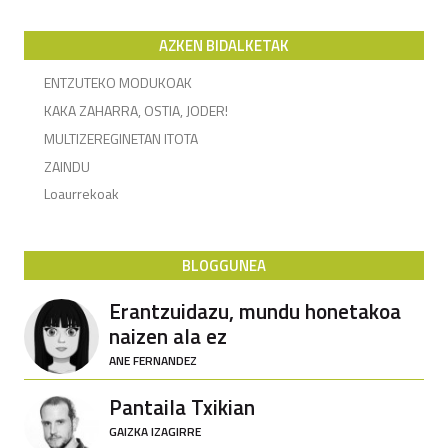
AZKEN BIDALKETAK
ENTZUTEKO MODUKOAK
KAKA ZAHARRA, OSTIA, JODER!
MULTIZEREGINETAN ITOTA
ZAINDU
Loaurrekoak
BLOGGUNEA
Erantzuidazu, mundu honetakoa
naizen ala ez
ANE FERNANDEZ
Pantaila Txikian
GAIZKA IZAGIRRE