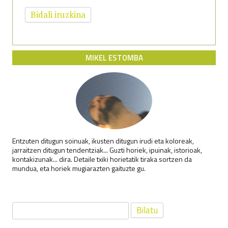
MIKEL ESTOMBA
Entzuten ditugun soinuak, ikusten ditugun irudi eta koloreak,
jarraitzen ditugun tendentziak... Guzti horiek, ipuinak, istorioak,
kontakizunak... dira. Detaile txiki horietatik tiraka sortzen da
mundua, eta horiek mugiarazten gaituzte gu.
Bilatu: