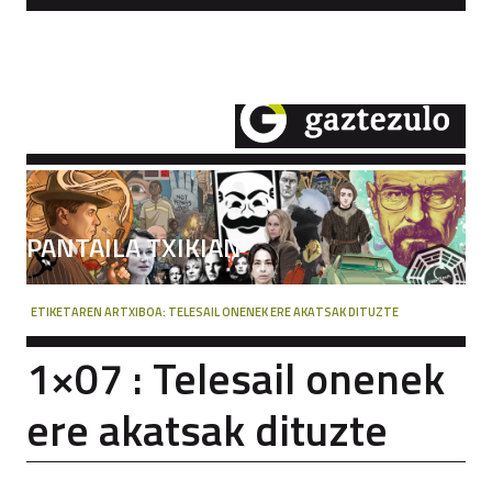
PANTAILA TXIKIAN
ETIKETAREN ARTXIBOA:
TELESAIL ONENEK ERE AKATSAK DITUZTE
1×07 : Telesail onenek
ere akatsak dituzte