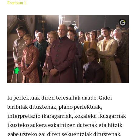
Erantzun 1
Ia perfektuak diren telesailak daude. Gidoi
biribilak dituztenak, plano perfektuak,
interpretazio ikaragarriak, kokaleku ikusgarriak
ikusteko aukera eskaintzen dutenak eta hitzik
gabe uzteko gai diren sekuentziak dituztenak.