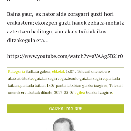
Baina gaur, ez nator alde zoragarri guzti hori
erakustera; ekoizpen guzti hauek zehatz-mehatz
aztertzen baditugu, ziur akats txikiak ikus
ditzakegula eta…
https://www.youtube.com/watch?v=aVAAg5B2lr0
Kategoria
Sailkatu gabea
, etiketak
1x07 : Telesail onenek ere
akatsak dituzte
,
gaizka izagirre
,
gaztezulo gaizka izagirre
,
pantaila
txikian
,
pantaila txikian 1x07
,
pantaila txikian gaizka izagirre
,
Telesail
onenek ere akatsak dituzte
,
2017-03-07
egilea
Gaizka Izagirre
.
GAIZKA IZAGIRRE