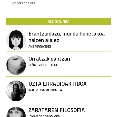
WordPress.org
BLOGGUNEA
Erantzuidazu, mundu honetakoa
naizen ala ez
ANE FERNANDEZ
Orratzak dantzan
BEÑAT ANTXUSTEGI
UZTA ERRADIOAKTIBOA
IRAITZ UGALDE PIKABEA
ZARATAREN FILOSOFIA
JAIONE DAGDROMMER