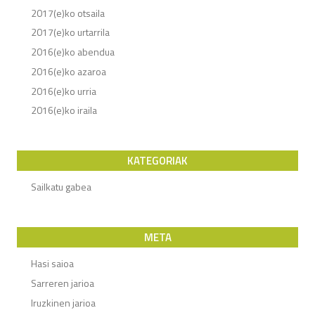
2017(e)ko otsaila
2017(e)ko urtarrila
2016(e)ko abendua
2016(e)ko azaroa
2016(e)ko urria
2016(e)ko iraila
KATEGORIAK
Sailkatu gabea
META
Hasi saioa
Sarreren jarioa
Iruzkinen jarioa