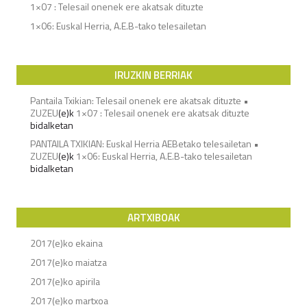
1×07 : Telesail onenek ere akatsak dituzte
1×06: Euskal Herria, A.E.B-tako telesailetan
IRUZKIN BERRIAK
Pantaila Txikian: Telesail onenek ere akatsak dituzte •
ZUZEU
(e)k
1×07 : Telesail onenek ere akatsak dituzte
bidalketan
PANTAILA TXIKIAN: Euskal Herria AEBetako telesailetan •
ZUZEU
(e)k
1×06: Euskal Herria, A.E.B-tako telesailetan
bidalketan
ARTXIBOAK
2017(e)ko ekaina
2017(e)ko maiatza
2017(e)ko apirila
2017(e)ko martxoa