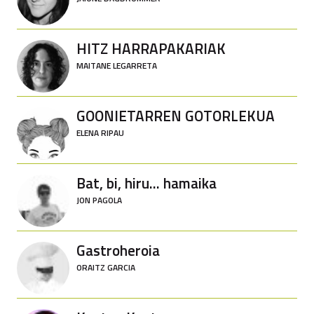
HITZ HARRAPAKARIAK
MAITANE LEGARRETA
GOONIETARREN GOTORLEKUA
ELENA RIPAU
Bat, bi, hiru... hamaika
JON PAGOLA
Gastroheroia
ORAITZ GARCIA