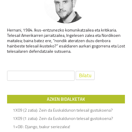
Hernani, 1984. Ikus-entzunezko komunikatzailea eta kritikaria.
Telesail Amerikarren jarraitzailea, Ingelesen zalea eta Nordikoen
maitalea; baina batez ere, “nondik ateratzen duzu denbora
hainbeste telesail ikusteko?” esaldiaren aurkari gogorrena eta Lost
telesailaren defendatzaile sutsuena.
Bilatu:
AZKEN BIDALKETAK
1X09 (2 zatia): Zein da Euskaldunon telesail gustukoena?
1X09 (1 zatia): Zein da Euskaldunon telesail gustokoena?
1×08 : Django, txakur seriezalea!