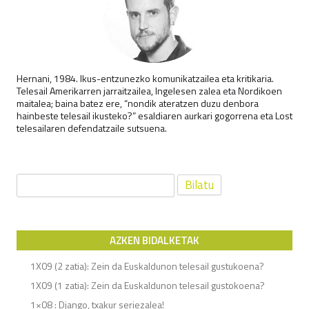
Hernani, 1984. Ikus-entzunezko komunikatzailea eta kritikaria.
Telesail Amerikarren jarraitzailea, Ingelesen zalea eta Nordikoen
maitalea; baina batez ere, “nondik ateratzen duzu denbora
hainbeste telesail ikusteko?” esaldiaren aurkari gogorrena eta Lost
telesailaren defendatzaile sutsuena.
Bilatu:
AZKEN BIDALKETAK
1X09 (2 zatia): Zein da Euskaldunon telesail gustukoena?
1X09 (1 zatia): Zein da Euskaldunon telesail gustokoena?
1×08 : Django, txakur seriezalea!