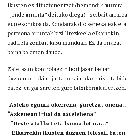
ikusten ez dituztenentzat (hemendik aurrera
“jende arrunta” deituko diegu)– zerbait arraroa
edo ezohikoa da. Kondairak dio seriezaleak eta
pertsona arruntak bizi litezkeela elkarrekin,
badirela zenbait kasu munduan. Ez da erraza,
baina ba omen daude.
Zaletasun kontrolaezin hori jasan behar
duzuenon tokian jartzen saiatuko naiz, eta bide
batez, ea gai zareten gure bitxikeriak ulertzen.
-Asteko egunik okerrena, guretzat onena…
“Azkenean iritsi da astelehena”
.
–
“Beste atal bat eta banoa lotara…”
.
–
Elkarrekin ikusten duzuen telesail baten