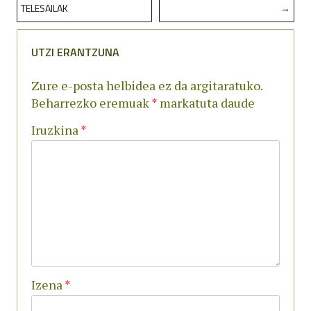
TELESAILAK
→
ZEHAR
NABIGATU
UTZI ERANTZUNA
Zure e-posta helbidea ez da argitaratuko.
Beharrezko eremuak
*
markatuta daude
Iruzkina
*
Izena
*