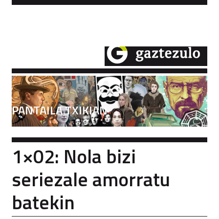
PANTAILA TXIKIAN
1×02: Nola bizi
seriezale amorratu
batekin