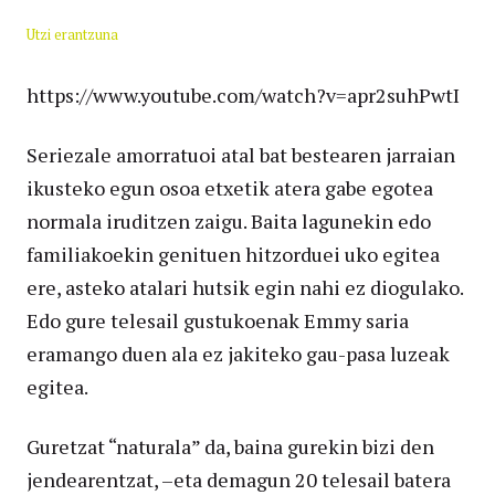
Utzi erantzuna
https://www.youtube.com/watch?v=apr2suhPwtI
Seriezale amorratuoi atal bat bestearen jarraian
ikusteko egun osoa etxetik atera gabe egotea
normala iruditzen zaigu. Baita lagunekin edo
familiakoekin genituen hitzorduei uko egitea
ere, asteko atalari hutsik egin nahi ez diogulako.
Edo gure telesail gustukoenak Emmy saria
eramango duen ala ez jakiteko gau-pasa luzeak
egitea.
Guretzat “naturala” da, baina gurekin bizi den
jendearentzat, –eta demagun 20 telesail batera