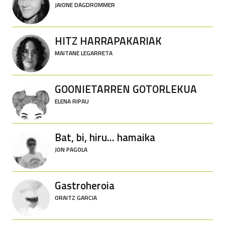
JAIONE DAGDROMMER
HITZ HARRAPAKARIAK
MAITANE LEGARRETA
GOONIETARREN GOTORLEKUA
ELENA RIPAU
Bat, bi, hiru... hamaika
JON PAGOLA
Gastroheroia
ORAITZ GARCIA