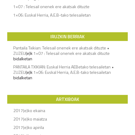
1×07 : Telesail onenek ere akatsak dituzte
1×06: Euskal Herria, A.E.B-tako telesailetan
IRUZKIN BERRIAK
Pantaila Txikian: Telesail onenek ere akatsak dituzte •
ZUZEU
(e)k
1×07 : Telesail onenek ere akatsak dituzte
bidalketan
PANTAILA TXIKIAN: Euskal Herria AEBetako telesailetan •
ZUZEU
(e)k
1×06: Euskal Herria, A.E.B-tako telesailetan
bidalketan
ARTXIBOAK
2017(e)ko ekaina
2017(e)ko maiatza
2017(e)ko apirila