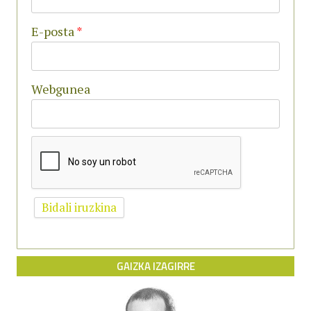
E-posta
*
Webgunea
GAIZKA IZAGIRRE