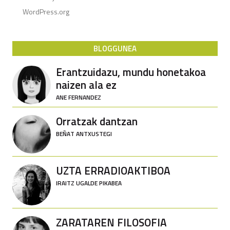
WordPress.org
BLOGGUNEA
Erantzuidazu, mundu honetakoa
naizen ala ez
ANE FERNANDEZ
Orratzak dantzan
BEÑAT ANTXUSTEGI
UZTA ERRADIOAKTIBOA
IRAITZ UGALDE PIKABEA
ZARATAREN FILOSOFIA