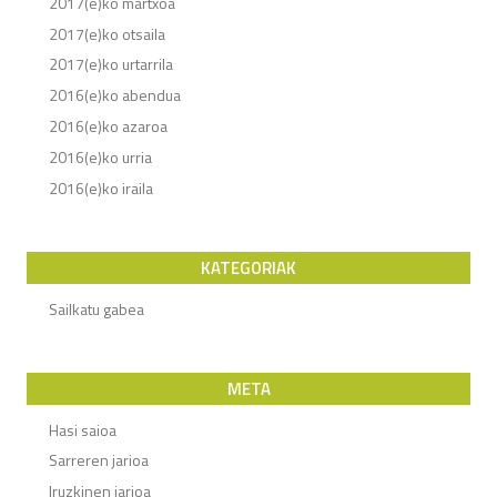
2017(e)ko martxoa
2017(e)ko otsaila
2017(e)ko urtarrila
2016(e)ko abendua
2016(e)ko azaroa
2016(e)ko urria
2016(e)ko iraila
KATEGORIAK
Sailkatu gabea
META
Hasi saioa
Sarreren jarioa
Iruzkinen jarioa