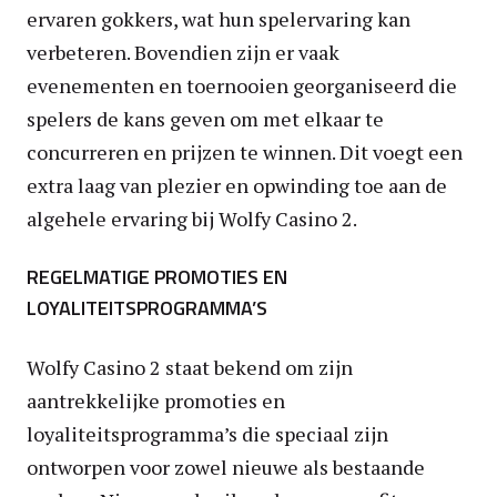
ervaren gokkers, wat hun spelervaring kan
verbeteren. Bovendien zijn er vaak
evenementen en toernooien georganiseerd die
spelers de kans geven om met elkaar te
concurreren en prijzen te winnen. Dit voegt een
extra laag van plezier en opwinding toe aan de
algehele ervaring bij Wolfy Casino 2.
REGELMATIGE PROMOTIES EN
LOYALITEITSPROGRAMMA’S
Wolfy Casino 2 staat bekend om zijn
aantrekkelijke promoties en
loyaliteitsprogramma’s die speciaal zijn
ontworpen voor zowel nieuwe als bestaande