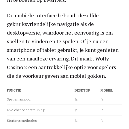
De mobiele interface behoudt dezelfde
gebruiksvriendelijke navigatie als de
desktopversie, waardoor het eenvoudig is om
spellen te vinden en te spelen. Of je nu een
smartphone of tablet gebruikt, je kunt genieten
van een naadloze ervaring. Dit maakt Wolfy
Casino 2 een aantrekkelijke optie voor spelers
die de voorkeur geven aan mobiel gokken.
FUNCTIE
DESKTOP
MOBIEL
Spellen aanbod
Ja
Ja
Live chat ondersteuning
Ja
Ja
Stortingsmethodes
Ja
Ja