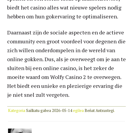
biedt het casino alles wat nieuwe spelers nodig
hebben om hun gokervaring te optimaliseren.
Daarnaast zijn de sociale aspecten en de actieve
community een groot voordeel voor degenen die
zich willen onderdompelen in de wereld van
online gokken. Dus, als je overweegt om je aan te
sluiten bij een online casino, is het zeker de
moeite waard om Wolfy Casino 2 te overwegen.
Het biedt een unieke en plezierige ervaring die
je niet snel zult vergeten.
Kategoria
Sailkatu gabea
2026-05-14
egilea
Beñat Antxustegi
.