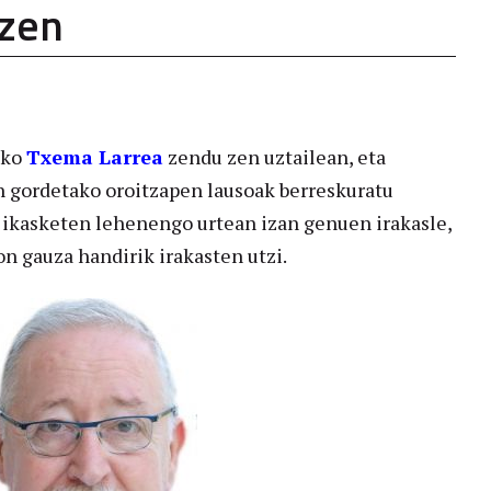
tzen
ako
Txema
Larrea
zendu zen uztailean, eta
n gordetako oroitzapen lausoak berreskuratu
 ikasketen lehenengo urtean izan genuen irakasle,
n gauza handirik irakasten utzi.