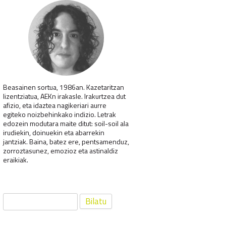
Beasainen sortua, 1986an. Kazetaritzan
lizentziatua, AEKn irakasle. Irakurtzea dut
afizio, eta idaztea nagikeriari aurre
egiteko noizbehinkako indizio. Letrak
edozein modutara maite ditut: soil-soil ala
irudiekin, doinuekin eta abarrekin
jantziak. Baina, batez ere, pentsamenduz,
zorroztasunez, emozioz eta astinaldiz
eraikiak.
Bilatu: