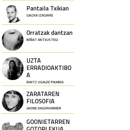
Pantaila Txikian
GAIZKA IZAGIRRE
Orratzak dantzan
BEÑAT ANTXUSTEGI
UZTA
ERRADIOAKTIBO
A
IRAITZ UGALDE PIKABEA
ZARATAREN
FILOSOFIA
JAIONE DAGDROMMER
GOONIETARREN
GOTORLEKUA