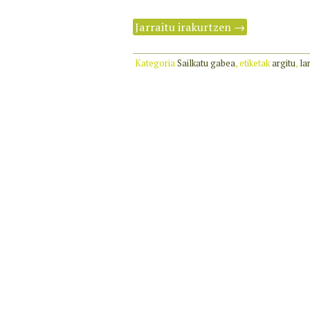
Jarraitu irakurtzen
→
Kategoria
Sailkatu gabea
, etiketak
argitu
,
la