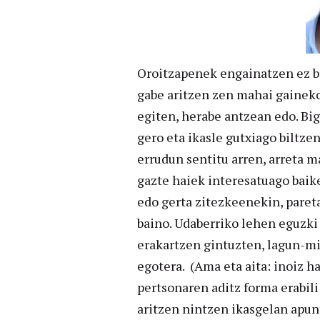
Oroitzapenek engainatzen ez ba
gabe aritzen zen mahai gaineko
egiten, herabe antzean edo. Big
gero eta ikasle gutxiago biltze
errudun sentitu arren, arreta 
gazte haiek interesatuago baik
edo gerta zitezkeenekin, paret
baino. Udaberriko lehen eguzki
erakartzen gintuzten, lagun-min
egotera. (Ama eta aita: inoiz h
pertsonaren aditz forma erabili
aritzen nintzen ikasgelan apun