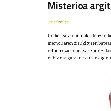
Misterioa argi
Utzi erantzuna
Unibertsitatean irakasle izand
memoriaren zirrikituren batea
nituen ezustean. Kazetaritzako
nahiz eta gutako askok ez genio