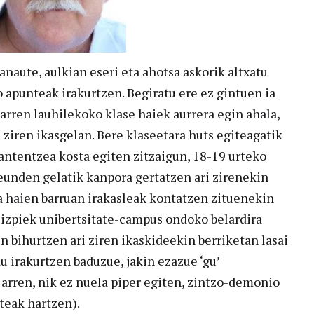
naute, aulkian eseri eta ahotsa askorik altxatu
 apunteak irakurtzen. Begiratu ere ez gintuen ia
arren lauhilekoko klase haiek aurrera egin ahala,
n ziren ikasgelan. Bere klaseetara huts egiteagatik
mantentzea kosta egiten zitzaigun, 18-19 urteko
eunden gelatik kanpora gertatzen ari zirenekin
a haien barruan irakasleak kontatzen zituenekin
 izpiek unibertsitate-campus ondoko belardira
 bihurtzen ari ziren ikaskideekin berriketan lasai
au irakurtzen baduzue, jakin ezazue ‘gu’
 arren, nik ez nuela piper egiten, zintzo-demonio
teak hartzen).