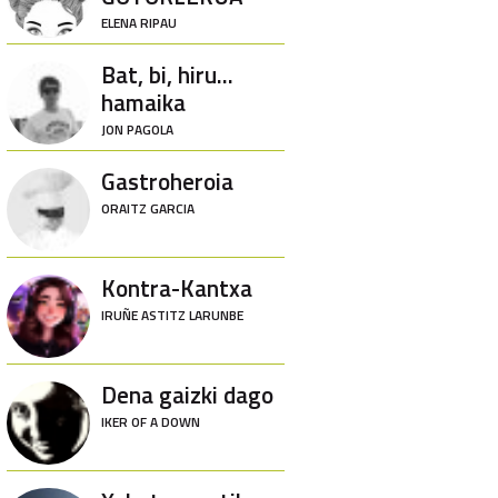
ELENA RIPAU
Bat, bi, hiru...
hamaika
JON PAGOLA
Gastroheroia
ORAITZ GARCIA
Kontra-Kantxa
IRUÑE ASTITZ LARUNBE
Dena gaizki dago
IKER OF A DOWN