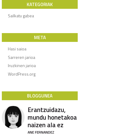
KATEGORIAK
Sailkatu gabea
META
Hasi saioa
Sarreren jarioa
Iruzkinen jarioa
WordPress.org
BLOGGUNEA
Erantzuidazu,
mundu honetakoa
naizen ala ez
ANE FERNANDEZ