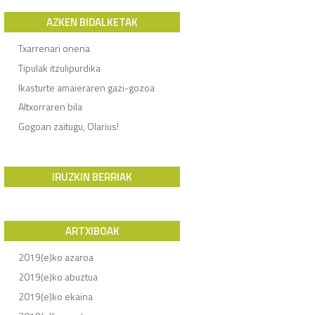
AZKEN BIDALKETAK
Txarrenari onena
Tipulak itzulipurdika
Ikasturte amaieraren gazi-gozoa
Altxorraren bila
Gogoan zaitugu, Olarius!
IRUZKIN BERRIAK
ARTXIBOAK
2019(e)ko azaroa
2019(e)ko abuztua
2019(e)ko ekaina